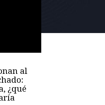
onan al
chado:
a, ¿qué
aría