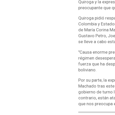
Quiroga y la expre
preocupante que qu
Quiroga pidió respa
Colombia y Estados
de María Corina Ma
Gustavo Petro, Joe
se lleve a cabo est
"Causa enorme pre
régimen desesperad
fuerza que ha desp
boliviano.
Por su parte, la e
Machado tras este 
gobierno de turno 
contrario, están a
que nos preocupa e