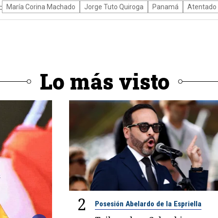
:
María Corina Machado
Jorge Tuto Quiroga
Panamá
Atentado
Lo más visto
2
Posesión Abelardo de la Espriella