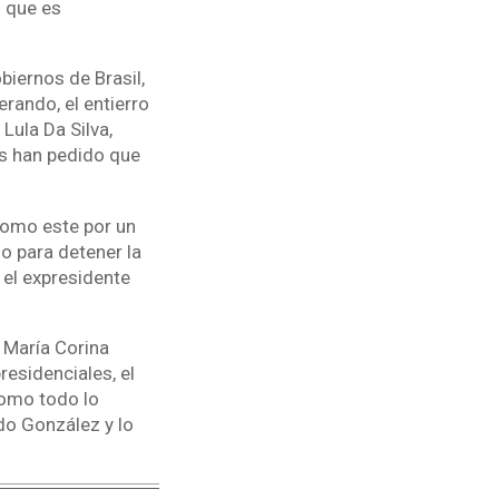
 que es
biernos de Brasil,
rando, el entierro
Lula Da Silva,
os han pedido que
como este por un
o para detener la
el expresidente
 María Corina
esidenciales, el
como todo lo
do González y lo