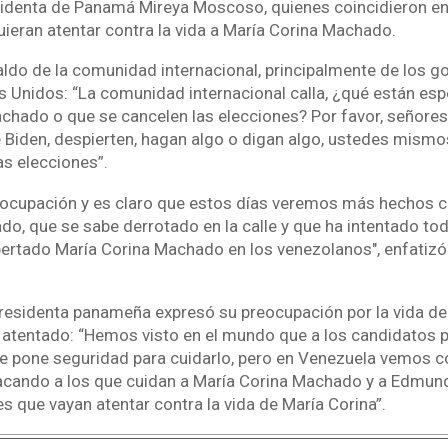
sidenta de Panamá Mireya Moscoso, quienes coincidieron en
ieran atentar contra la vida a María Corina Machado.
ldo de la comunidad internacional, principalmente de los go
 Unidos: “La comunidad internacional calla, ¿qué están espe
chado o que se cancelen las elecciones? Por favor, señores 
 Biden, despierten, hagan algo o digan algo, ustedes mism
as elecciones”.
ocupación y es claro que estos días veremos más hechos 
o, que se sabe derrotado en la calle y que ha intentado tod
ertado María Corina Machado en los venezolanos", enfatizó 
xpresidenta panameña expresó su preocupación por la vida de
atentado: “Hemos visto en el mundo que a los candidatos pr
le pone seguridad para cuidarlo, pero en Venezuela vemos 
tacando a los que cuidan a María Corina Machado y a Edmun
s que vayan atentar contra la vida de María Corina”.