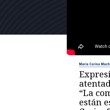
María Corina Mac
Expresi
atenta
“La com
están e