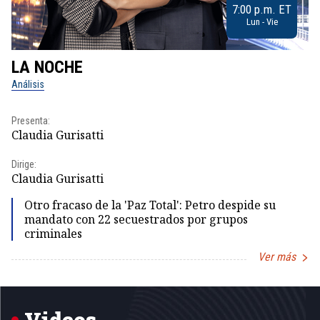
7:00 p.m. ET
Lun - Vie
LA NOCHE
L
Análisis
No
Presenta:
Pr
Claudia Gurisatti
Id
Dirige:
Dir
Claudia Gurisatti
Id
Otro fracaso de la 'Paz Total': Petro despide su
mandato con 22 secuestrados por grupos
criminales
Ver más
Item
1
of
5
Videos