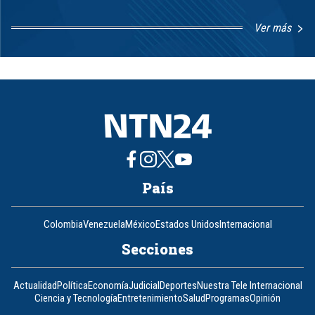
Ver más
Item
1
of
8
País
Colombia
Venezuela
México
Estados Unidos
Internacional
Secciones
Actualidad
Política
Economía
Judicial
Deportes
Nuestra Tele Internacional
Ciencia y Tecnología
Entretenimiento
Salud
Programas
Opinión