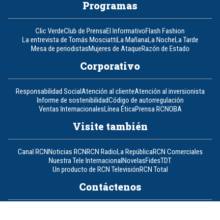
Programas
Clic Verde
Club de Prensa
El Informativo
Flash Fashion
La entrevista de Tomás Mosciatti
La Mañana
La Noche
La Tarde
Mesa de periodistas
Mujeres de Ataque
Razón de Estado
Corporativo
Responsabilidad Social
Atención al cliente
Atención al inversionista
Informe de sostenibilidad
Código de autorregulación
Ventas Internacionales
Línea Ética
Prensa RCN
OBA
Visite también
Canal RCN
Noticias RCN
RCN Radio
La República
RCN Comerciales
Nuestra Tele Internacional
Novelas
Fides
TDT
Un producto de RCN Televisión
RCN Total
Contáctenos
Teléfono
+57 (601) 426 92 92