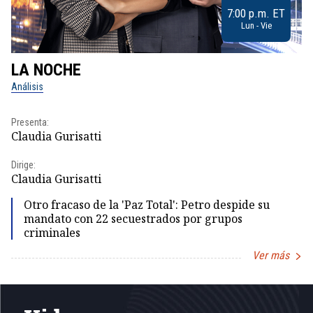
7:00 p.m. ET
Lun - Vie
LA NOCHE
L
Análisis
No
Presenta:
Pr
Claudia Gurisatti
Id
Dirige:
Dir
Claudia Gurisatti
Id
Otro fracaso de la 'Paz Total': Petro despide su
mandato con 22 secuestrados por grupos
criminales
Ver más
Item
1
of
5