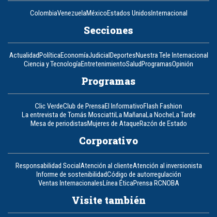
Colombia
Venezuela
México
Estados Unidos
Internacional
Secciones
Actualidad
Política
Economía
Judicial
Deportes
Nuestra Tele Internacional
Ciencia y Tecnología
Entretenimiento
Salud
Programas
Opinión
Programas
Clic Verde
Club de Prensa
El Informativo
Flash Fashion
La entrevista de Tomás Mosciatti
La Mañana
La Noche
La Tarde
Mesa de periodistas
Mujeres de Ataque
Razón de Estado
Corporativo
Responsabilidad Social
Atención al cliente
Atención al inversionista
Informe de sostenibilidad
Código de autorregulación
Ventas Internacionales
Línea Ética
Prensa RCN
OBA
Visite también