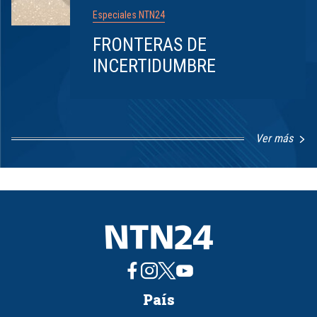
Especiales NTN24
FRONTERAS DE
INCERTIDUMBRE
Ver más
Item
1
of
8
País