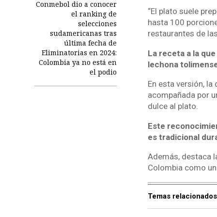
Conmebol dio a conocer
“El plato suele pre
el ranking de
hasta 100 porcion
selecciones
sudamericanas tras
restaurantes de las
última fecha de
Eliminatorias en 2024:
La receta a la que
Colombia ya no está en
lechona tolimense
el podio
En esta versión, la
acompañada por una
dulce al plato.
Este reconocimien
es tradicional dur
Además, destaca la 
Colombia como un 
Temas relacionados