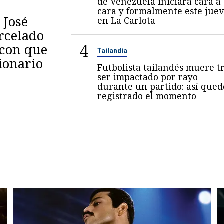
de Venezuela iniciará cara a
cara y formalmente este juev
 José
en La Carlota
arcelado
4
 con que
Tailandia
ionario
Futbolista tailandés muere t
ser impactado por rayo
durante un partido: así qued
registrado el momento