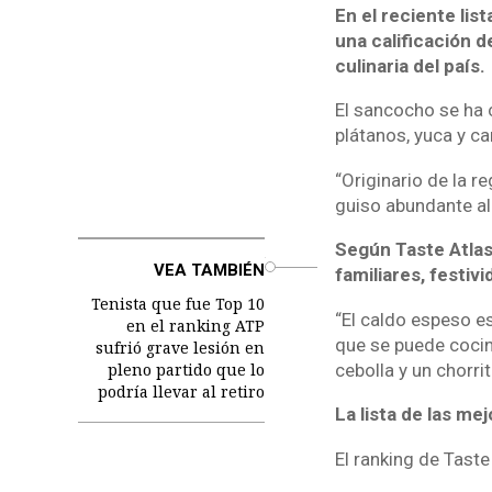
En el reciente lis
una calificación d
culinaria del país.
El sancocho se ha c
plátanos, yuca y ca
“Originario de la r
guiso abundante al 
Según Taste Atlas
o
VEA TAMBIÉN
familiares, festi
Tenista que fue Top 10
“El caldo espeso e
en el ranking ATP
que se puede cocina
sufrió grave lesión en
pleno partido que lo
cebolla y un chorri
podría llevar al retiro
La lista de las m
El ranking de Taste