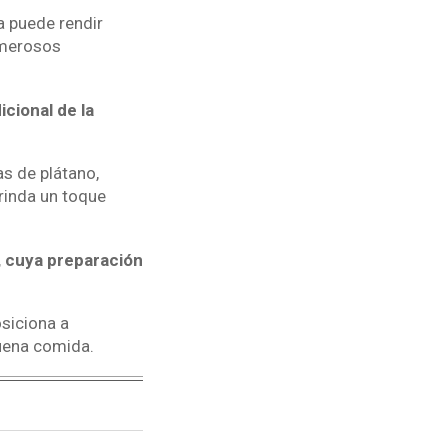
a puede rendir
umerosos
icional de la
as de plátano,
rinda un toque
, cuya preparación
osiciona a
uena comida.