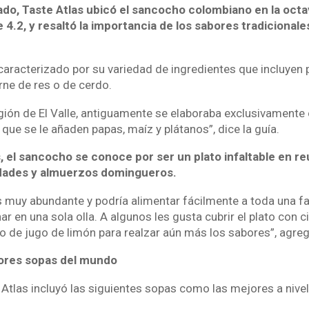
tado, Taste Atlas ubicó el sancocho colombiano en la oct
e 4.2, y resaltó la importancia de los sabores tradicionales
aracterizado por su variedad de ingredientes que incluyen p
rne de res o de cerdo.
egión de El Valle, antiguamente se elaboraba exclusivamente 
que se le añaden papas, maíz y plátanos”, dice la guía.
, el sancocho se conoce por ser un plato infaltable en r
vidades y almuerzos domingueros.
s muy abundante y podría alimentar fácilmente a toda una fam
r en una sola olla. A algunos les gusta cubrir el plato con ci
to de jugo de limón para realzar aún más los sabores”, agreg
ejores sopas del mundo
 Atlas incluyó las siguientes sopas como las mejores a nive