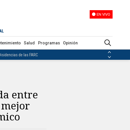
EN VIVO
EN VIVO
nking gastronómico
AL
ias de las FARC
etenimiento
Salud
Programas
Opinión
ezuela
Nicolás Maduro
Disidencias de las FARC
 en Venezuela
Nicolás Maduro
da entre
 mejor
mico