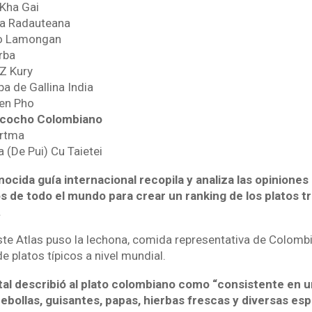
 Kha Gai
ba Radauteana
to Lamongan
rba
 Z Kury
pa de Gallina India
ken Pho
ncocho Colombiano
irtma
 (De Pui) Cu Taietei
ocida guía internacional recopila y analiza las opiniones 
s de todo el mundo para crear un ranking de los platos t
.
te Atlas puso la lechona, comida representativa de Colombia
de platos típicos a nivel mundial.
tal describió al plato colombiano como “consistente en 
ebollas, guisantes, papas, hierbas frescas y diversas esp