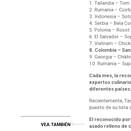
1. Tailandia – Tom
2. Rumania – Cior
3. Indonesia – So
4. Serbia – Bela Co
5. Polonia – Rosot
6. El Salvador – So
7. Vietnam – Chic
8. Colombia – Sa
9. Georgia – Chikh
10. Rumania – Supa
Cada mes, la recon
expertos culinario
diferentes países
Recientemente, Tas
puesto de su lista 
El reconocido por
o
VEA TAMBIÉN
asado relleno de c