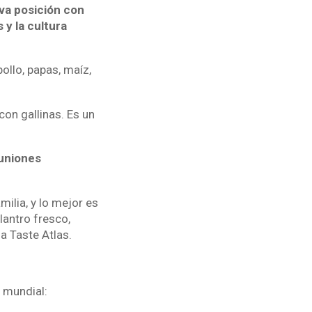
ava posición con
 y la cultura
ollo, papas, maíz,
con gallinas. Es un
euniones
ilia, y lo mejor es
lantro fresco,
a Taste Atlas.
l mundial: