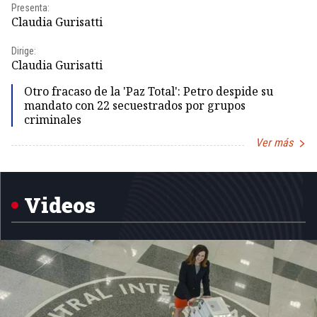
Presenta:
Pr
Claudia Gurisatti
Id
Dirige:
Dir
Claudia Gurisatti
Id
Otro fracaso de la 'Paz Total': Petro despide su
mandato con 22 secuestrados por grupos
criminales
Ver más
Item
1
of
5
Videos