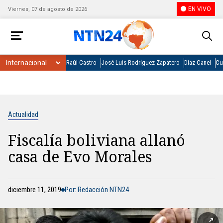
EN VIVO
Viernes, 07 de agosto de 2026
Raúl Castro
José Luis Rodríguez Zapatero
Díaz-Canel
Cu
Actualidad
Fiscalía boliviana allanó
casa de Evo Morales
diciembre 11, 2019
Por: Redacción NTN24