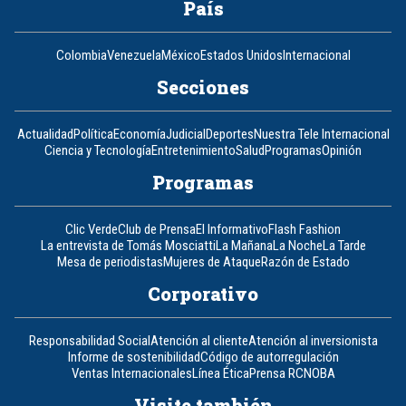
País
Colombia
Venezuela
México
Estados Unidos
Internacional
Secciones
Actualidad
Política
Economía
Judicial
Deportes
Nuestra Tele Internacional
Ciencia y Tecnología
Entretenimiento
Salud
Programas
Opinión
Programas
Clic Verde
Club de Prensa
El Informativo
Flash Fashion
La entrevista de Tomás Mosciatti
La Mañana
La Noche
La Tarde
Mesa de periodistas
Mujeres de Ataque
Razón de Estado
Corporativo
Responsabilidad Social
Atención al cliente
Atención al inversionista
Informe de sostenibilidad
Código de autorregulación
Ventas Internacionales
Línea Ética
Prensa RCN
OBA
Visite también