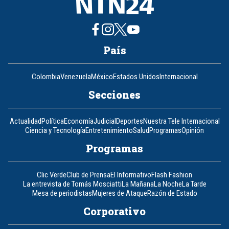
País
Colombia
Venezuela
México
Estados Unidos
Internacional
Secciones
Actualidad
Política
Economía
Judicial
Deportes
Nuestra Tele Internacional
Ciencia y Tecnología
Entretenimiento
Salud
Programas
Opinión
Programas
Clic Verde
Club de Prensa
El Informativo
Flash Fashion
La entrevista de Tomás Mosciatti
La Mañana
La Noche
La Tarde
Mesa de periodistas
Mujeres de Ataque
Razón de Estado
Corporativo