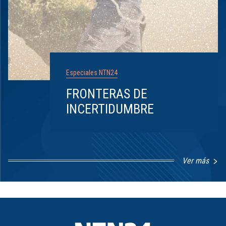
Especiales NTN24
FRONTERAS DE
INCERTIDUMBRE
Ver más
Item
1
of
8