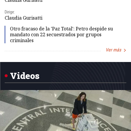
Id
Dirige:
Dir
Claudia Gurisatti
Id
Otro fracaso de la 'Paz Total': Petro despide su
mandato con 22 secuestrados por grupos
criminales
Ver más
Item
1
of
5
Videos