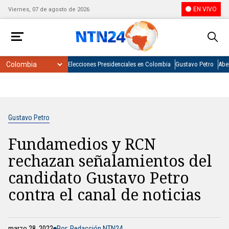
EN VIVO
Viernes, 07 de agosto de 2026
Elecciones Presidenciales en Colombia
Gustavo Petro
Abel
Gustavo Petro
Fundamedios y RCN
rechazan señalamientos del
candidato Gustavo Petro
contra el canal de noticias
marzo 28, 2022
Por: Redacción NTN24