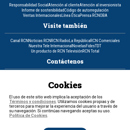
Responsabilidad Social
Atención al cliente
Atención al inversionista
Informe de sostenibilidad
Código de autorregulación
Ventas Internacionales
Línea Ética
Prensa RCN
OBA
Visite también
Canal RCN
Noticias RCN
RCN Radio
La República
RCN Comerciales
Nuestra Tele Internacional
Novelas
Fides
TDT
Un producto de RCN Televisión
RCN Total
Contáctenos
Teléfono
+57 (601) 426 92 92
Cookies
Política de datos personales
Política de cookies
El uso de este sitio web implica la aceptación de los
Términos y condiciones
Términos y condiciones
. Utilizamos cookies propias y de
terceros para mejorar la experiencia del usuario a través de
su navegación. Si continúas navegando aceptas su uso.
© 2026, RCN Medios.
Política de Cookies
.
Todos los derechos reservados.
Organización Ardila Lülle - www.oal.com.co