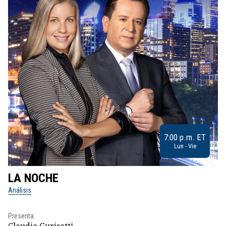
7:00 p.m. ET
Lun - Vie
LA NOCHE
L
Análisis
No
Presenta:
Pr
Claudia Gurisatti