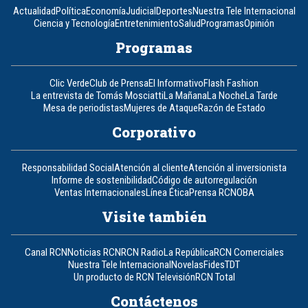
Actualidad
Política
Economía
Judicial
Deportes
Nuestra Tele Internacional
Ciencia y Tecnología
Entretenimiento
Salud
Programas
Opinión
Programas
Clic Verde
Club de Prensa
El Informativo
Flash Fashion
La entrevista de Tomás Mosciatti
La Mañana
La Noche
La Tarde
Mesa de periodistas
Mujeres de Ataque
Razón de Estado
Corporativo
Responsabilidad Social
Atención al cliente
Atención al inversionista
Informe de sostenibilidad
Código de autorregulación
Ventas Internacionales
Línea Ética
Prensa RCN
OBA
Visite también
Canal RCN
Noticias RCN
RCN Radio
La República
RCN Comerciales
Nuestra Tele Internacional
Novelas
Fides
TDT
Un producto de RCN Televisión
RCN Total
Contáctenos