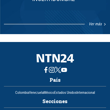
Ver más
Item
1
of
8
País
Colombia
Venezuela
México
Estados Unidos
Internacional
Secciones