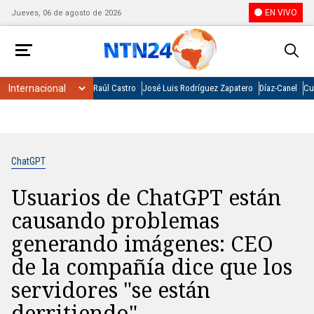
EN VIVO
Jueves, 06 de agosto de 2026
Raúl Castro
José Luis Rodríguez Zapatero
Díaz-Canel
Cu
ChatGPT
Usuarios de ChatGPT están
causando problemas
generando imágenes: CEO
de la compañía dice que los
servidores "se están
derritiendo"