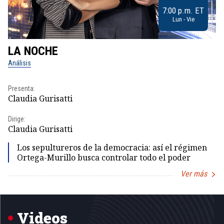
7:00 p.m. ET
Lun - Vie
LA NOCHE
L
Análisis
No
Presenta:
Pr
Claudia Gurisatti
Id
Dirige:
Dir
Claudia Gurisatti
Id
Los sepultureros de la democracia: así el régimen
Ortega-Murillo busca controlar todo el poder
Ver más
Item
1
of
5
Videos