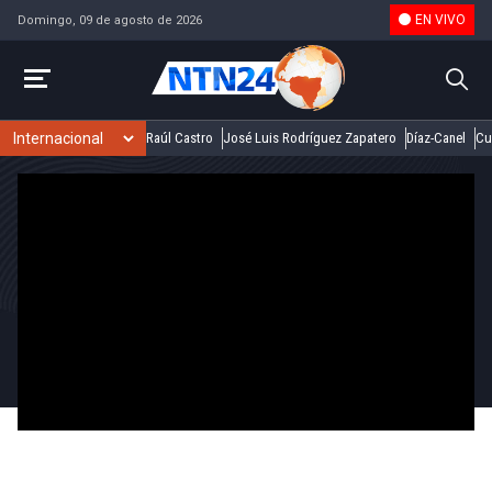
EN VIVO
Domingo, 09 de agosto de 2026
Raúl Castro
José Luis Rodríguez Zapatero
Díaz-Canel
Cu