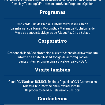
Ciencia y Tecnología
Entretenimiento
Salud
Programas
Opinión
Programas
Clic Verde
Club de Prensa
El Informativo
Flash Fashion
La entrevista de Tomás Mosciatti
La Mañana
La Noche
La Tarde
Mesa de periodistas
Mujeres de Ataque
Razón de Estado
Corporativo
Responsabilidad Social
Atención al cliente
Atención al inversionista
Informe de sostenibilidad
Código de autorregulación
Ventas Internacionales
Línea Ética
Prensa RCN
OBA
Visite también
Canal RCN
Noticias RCN
RCN Radio
La República
RCN Comerciales
Nuestra Tele Internacional
Novelas
Fides
TDT
Un producto de RCN Televisión
RCN Total
Contáctenos