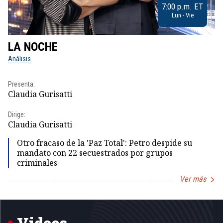
7:00 p.m. ET
Lun - Vie
LA NOCHE
L
Análisis
No
Presenta:
Pr
Claudia Gurisatti
Id
Dirige:
Dir
Claudia Gurisatti
Id
Otro fracaso de la 'Paz Total': Petro despide su
mandato con 22 secuestrados por grupos
criminales
Ver más
Item
1
of
5
Videos