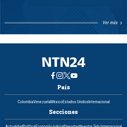
Ver más
Item
1
of
8
País
Colombia
Venezuela
México
Estados Unidos
Internacional
Secciones
Actualidad
Política
Economía
Judicial
Deportes
Nuestra Tele Internacional