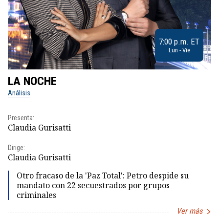
7:00 p.m. ET
Lun - Vie
LA NOCHE
L
Análisis
No
Presenta:
Pr
Claudia Gurisatti
Id
Dirige:
Dir
Claudia Gurisatti
Id
Otro fracaso de la 'Paz Total': Petro despide su
mandato con 22 secuestrados por grupos
criminales
Ver más