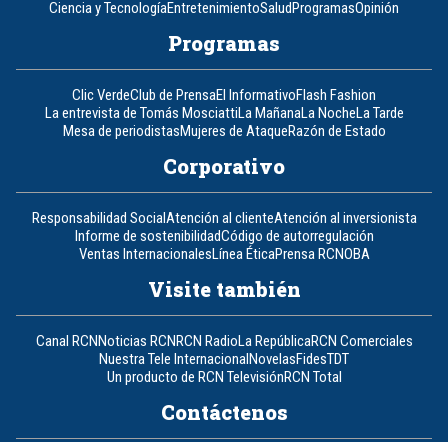
Ciencia y Tecnología
Entretenimiento
Salud
Programas
Opinión
Programas
Clic Verde
Club de Prensa
El Informativo
Flash Fashion
La entrevista de Tomás Mosciatti
La Mañana
La Noche
La Tarde
Mesa de periodistas
Mujeres de Ataque
Razón de Estado
Corporativo
Responsabilidad Social
Atención al cliente
Atención al inversionista
Informe de sostenibilidad
Código de autorregulación
Ventas Internacionales
Línea Ética
Prensa RCN
OBA
Visite también
Canal RCN
Noticias RCN
RCN Radio
La República
RCN Comerciales
Nuestra Tele Internacional
Novelas
Fides
TDT
Un producto de RCN Televisión
RCN Total
Contáctenos