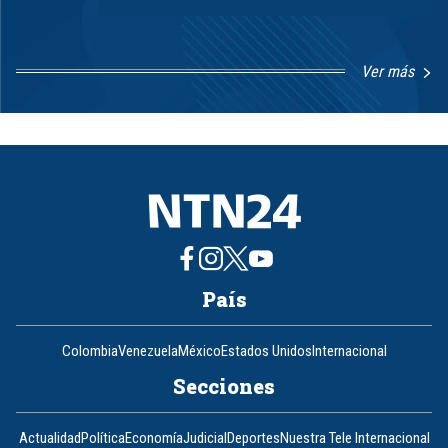
Ver más
Item
1
of
8
País
Colombia
Venezuela
México
Estados Unidos
Internacional
Secciones
Actualidad
Política
Economía
Judicial
Deportes
Nuestra Tele Internacional