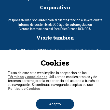
Corporativo
Responsabilidad Social
Atención al cliente
Atención al inversionista
Informe de sostenibilidad
Código de autorregulación
Ventas Internacionales
Línea Ética
Prensa RCN
OBA
Visite también
Canal RCN
Noticias RCN
RCN Radio
La República
RCN Comerciales
Nuestra Tele Internacional
Novelas
Fides
TDT
Un producto de RCN Televisión
RCN Total
Cookies
Contáctenos
El uso de este sitio web implica la aceptación de los
Términos y condiciones
. Utilizamos cookies propias y de
Teléfono
+57 (601) 426 92 92
terceros para mejorar la experiencia del usuario a través de
su navegación. Si continúas navegando aceptas su uso.
Política de Cookies
.
Política de datos personales
Política de cookies
Términos y condiciones
Acepto