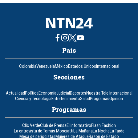
8
País
Colombia
Venezuela
México
Estados Unidos
Internacional
Secciones
Actualidad
Política
Economía
Judicial
Deportes
Nuestra Tele Internacional
Ciencia y Tecnología
Entretenimiento
Salud
Programas
Opinión
Programas
Clic Verde
Club de Prensa
El Informativo
Flash Fashion
La entrevista de Tomás Mosciatti
La Mañana
La Noche
La Tarde
Mesa de periodistas
Mujeres de Ataque
Razón de Estado