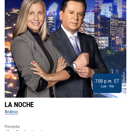
7:00 p.m. ET
Lun - Vie
LA NOCHE
L
Análisis
No
Presenta:
Pr