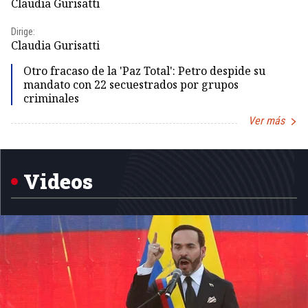
Claudia Gurisatti
Id
Dirige:
Dir
Claudia Gurisatti
Id
Otro fracaso de la 'Paz Total': Petro despide su
mandato con 22 secuestrados por grupos
criminales
Ver más
Item
1
of
5
Videos