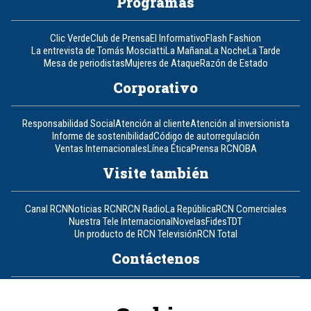
Programas
Clic Verde
Club de Prensa
El Informativo
Flash Fashion
La entrevista de Tomás Mosciatti
La Mañana
La Noche
La Tarde
Mesa de periodistas
Mujeres de Ataque
Razón de Estado
Corporativo
Responsabilidad Social
Atención al cliente
Atención al inversionista
Informe de sostenibilidad
Código de autorregulación
Ventas Internacionales
Línea Ética
Prensa RCN
OBA
Visite también
Canal RCN
Noticias RCN
RCN Radio
La República
RCN Comerciales
Nuestra Tele Internacional
Novelas
Fides
TDT
Un producto de RCN Televisión
RCN Total
Contáctenos
Teléfono
+57 (601) 426 92 92