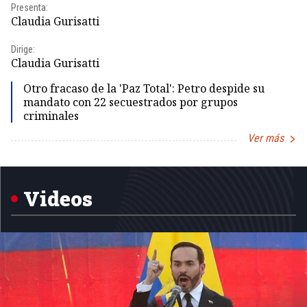
Presenta:
Pr
Claudia Gurisatti
Id
Dirige:
Dir
Claudia Gurisatti
Id
Otro fracaso de la 'Paz Total': Petro despide su
mandato con 22 secuestrados por grupos
criminales
Ver más
Item
1
of
5
Videos