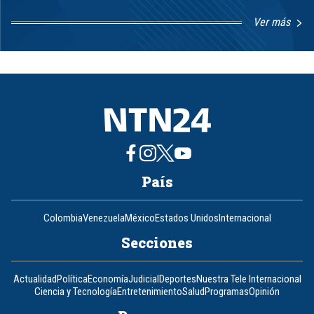
Ver más
Item
1
of
8
País
Colombia
Venezuela
México
Estados Unidos
Internacional
Secciones
Actualidad
Política
Economía
Judicial
Deportes
Nuestra Tele Internacional
Ciencia y Tecnología
Entretenimiento
Salud
Programas
Opinión