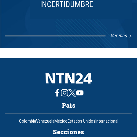
INCERTIDUMBRE
Ver más
Item
1
of
8
País
Colombia
Venezuela
México
Estados Unidos
Internacional
Secciones