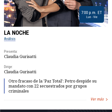
7:00 p.m. ET
Lun - Vie
LA NOCHE
L
Análisis
No
Presenta:
Pr
Claudia Gurisatti
Id
Dirige:
Dir
Claudia Gurisatti
Id
Otro fracaso de la 'Paz Total': Petro despide su
mandato con 22 secuestrados por grupos
criminales
Ver más
Item
1