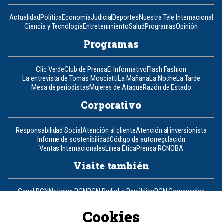
Actualidad
Política
Economía
Judicial
Deportes
Nuestra Tele Internacional
Ciencia y Tecnología
Entretenimiento
Salud
Programas
Opinión
Programas
Clic Verde
Club de Prensa
El Informativo
Flash Fashion
La entrevista de Tomás Mosciatti
La Mañana
La Noche
La Tarde
Mesa de periodistas
Mujeres de Ataque
Razón de Estado
Corporativo
Responsabilidad Social
Atención al cliente
Atención al inversionista
Informe de sostenibilidad
Código de autorregulación
Ventas Internacionales
Línea Ética
Prensa RCN
OBA
Visite también
Canal RCN
Noticias RCN
RCN Radio
La República
RCN Comerciales
Nuestra Tele Internacional
Novelas
Fides
TDT
Un producto de RCN Televisión
RCN Total
Cookies