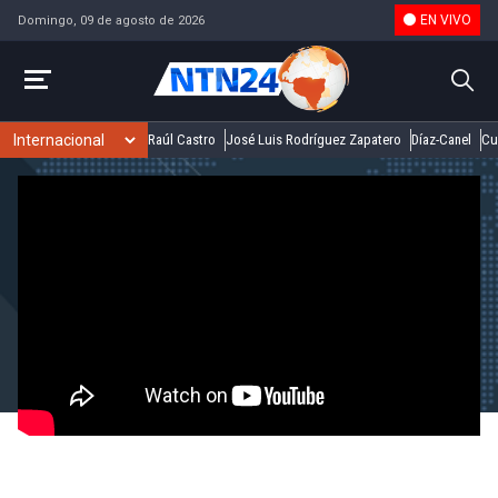
EN VIVO
Domingo, 09 de agosto de 2026
Raúl Castro
José Luis Rodríguez Zapatero
Díaz-Canel
Cu