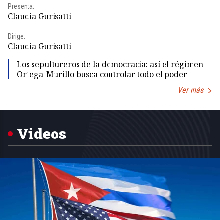
Presenta:
Pr
Claudia Gurisatti
Id
Dirige:
Dir
Claudia Gurisatti
Id
Los sepultureros de la democracia: así el régimen
Ortega-Murillo busca controlar todo el poder
Ver más
Item
1
of
5
Videos