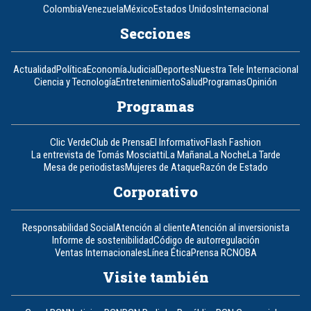
Colombia
Venezuela
México
Estados Unidos
Internacional
Secciones
Actualidad
Política
Economía
Judicial
Deportes
Nuestra Tele Internacional
Ciencia y Tecnología
Entretenimiento
Salud
Programas
Opinión
Programas
Clic Verde
Club de Prensa
El Informativo
Flash Fashion
La entrevista de Tomás Mosciatti
La Mañana
La Noche
La Tarde
Mesa de periodistas
Mujeres de Ataque
Razón de Estado
Corporativo
Responsabilidad Social
Atención al cliente
Atención al inversionista
Informe de sostenibilidad
Código de autorregulación
Ventas Internacionales
Línea Ética
Prensa RCN
OBA
Visite también