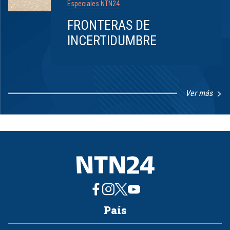
Especiales NTN24
FRONTERAS DE
INCERTIDUMBRE
Ver más
Item
1
of
8
País