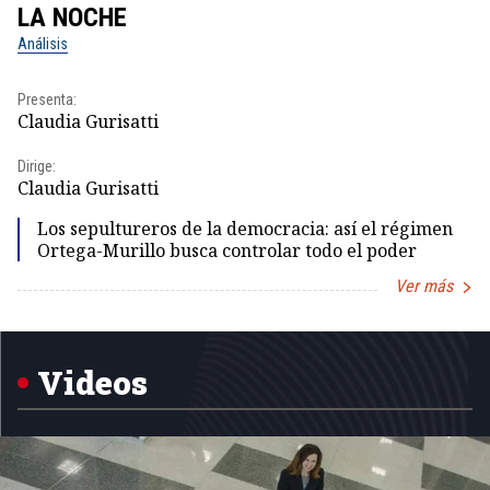
LA NOCHE
L
Análisis
No
Presenta:
Pr
Claudia Gurisatti
Id
Dirige:
Dir
Claudia Gurisatti
Id
Los sepultureros de la democracia: así el régimen
Ortega-Murillo busca controlar todo el poder
Ver más
Item
1
of
5
Videos