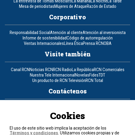
La entrevista de Tomás Mosciatti
La Mañana
La Noche
La Tarde
Mesa de periodistas
Mujeres de Ataque
Razón de Estado
Corporativo
Responsabilidad Social
Atención al cliente
Atención al inversionista
Informe de sostenibilidad
Código de autorregulación
Ventas Internacionales
Línea Ética
Prensa RCN
OBA
Visite también
Canal RCN
Noticias RCN
RCN Radio
La República
RCN Comerciales
Nuestra Tele Internacional
Novelas
Fides
TDT
Un producto de RCN Televisión
RCN Total
Contáctenos
Teléfono
+57 (601) 426 92 92
Cookies
Política de datos personales
Política de cookies
El uso de este sitio web implica la aceptación de los
Términos y condiciones
Términos y condiciones
. Utilizamos cookies propias y de