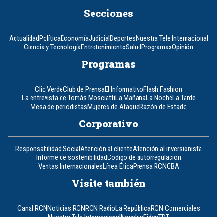
Secciones
Actualidad
Política
Economía
Judicial
Deportes
Nuestra Tele Internacional
Ciencia y Tecnología
Entretenimiento
Salud
Programas
Opinión
Programas
Clic Verde
Club de Prensa
El Informativo
Flash Fashion
La entrevista de Tomás Mosciatti
La Mañana
La Noche
La Tarde
Mesa de periodistas
Mujeres de Ataque
Razón de Estado
Corporativo
Responsabilidad Social
Atención al cliente
Atención al inversionista
Informe de sostenibilidad
Código de autorregulación
Ventas Internacionales
Línea Ética
Prensa RCN
OBA
Visite también
Canal RCN
Noticias RCN
RCN Radio
La República
RCN Comerciales