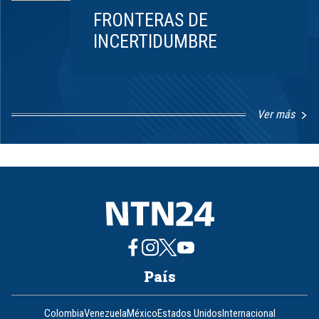
FRONTERAS DE
INCERTIDUMBRE
Ver más
Item
1
of
8
País
Colombia
Venezuela
México
Estados Unidos
Internacional