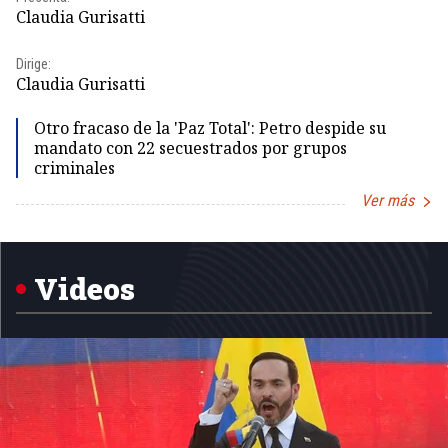
Id
Claudia Gurisatti
Dir
Dirige:
Id
Claudia Gurisatti
Otro fracaso de la 'Paz Total': Petro despide su
mandato con 22 secuestrados por grupos
criminales
Ver más
Item
1
of
5
Videos