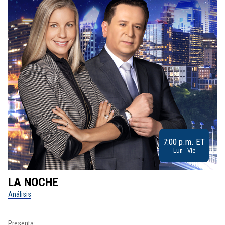
7:00 p.m. ET
Lun - Vie
LA NOCHE
L
Análisis
No
Pr
Presenta: