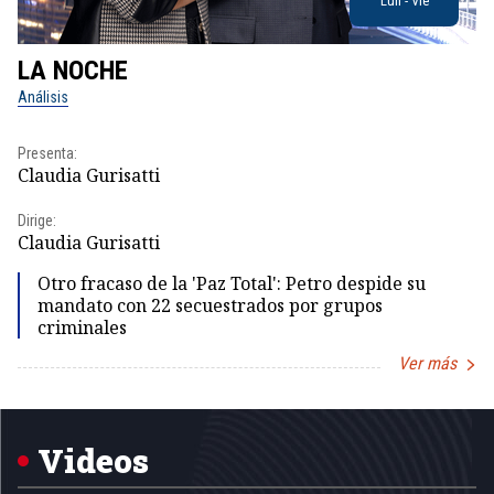
Lun - Vie
LA NOCHE
L
Análisis
No
Presenta:
Pr
Claudia Gurisatti
Id
Dirige:
Dir
Claudia Gurisatti
Id
Otro fracaso de la 'Paz Total': Petro despide su
mandato con 22 secuestrados por grupos
criminales
Ver más
Item
1
of
5
Videos