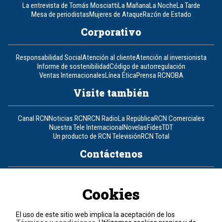
La entrevista de Tomás Mosciatti
La Mañana
La Noche
La Tarde
Mesa de periodistas
Mujeres de Ataque
Razón de Estado
Corporativo
Responsabilidad Social
Atención al cliente
Atención al inversionista
Informe de sostenibilidad
Código de autorregulación
Ventas Internacionales
Línea Ética
Prensa RCN
OBA
Visite también
Canal RCN
Noticias RCN
RCN Radio
La República
RCN Comerciales
Nuestra Tele Internacional
Novelas
Fides
TDT
Un producto de RCN Televisión
RCN Total
Contáctenos
Teléfono
+57 (601) 426 92 92
Cookies
Política de datos personales
Política de cookies
El uso de este sitio web implica la aceptación de los
Términos y condiciones