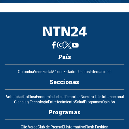
1
of
8
País
Colombia
Venezuela
México
Estados Unidos
Internacional
Secciones
Actualidad
Política
Economía
Judicial
Deportes
Nuestra Tele Internacional
Ciencia y Tecnología
Entretenimiento
Salud
Programas
Opinión
Programas
Clic Verde
Club de Prensa
El Informativo
Flash Fashion