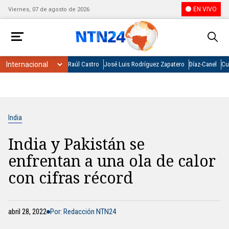
EN VIVO
Viernes, 07 de agosto de 2026
Raúl Castro
José Luis Rodríguez Zapatero
Díaz-Canel
Cu
India
India y Pakistán se
enfrentan a una ola de calor
con cifras récord
abril 28, 2022
Por: Redacción NTN24