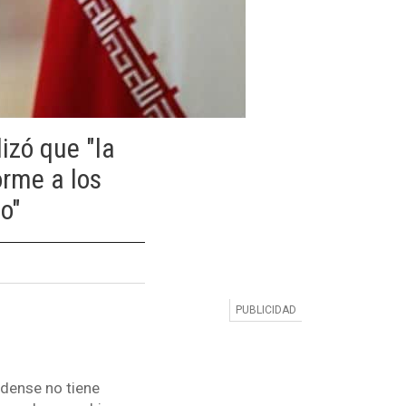
lizó que "la
orme a los
o"
idense no tiene