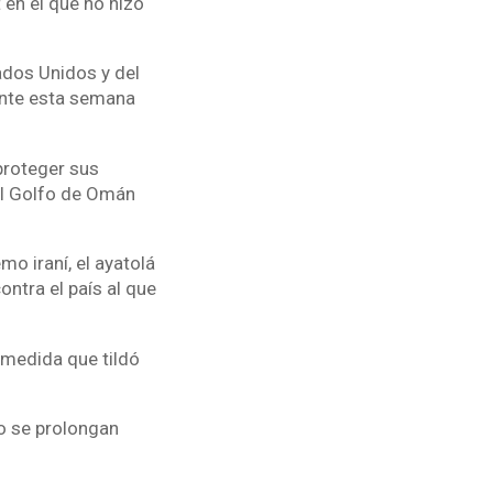
 en el que no hizo
ados Unidos y del
ente esta semana
proteger sus
 el Golfo de Omán
o iraní, el ayatolá
ontra el país al que
 medida que tildó
o se prolongan