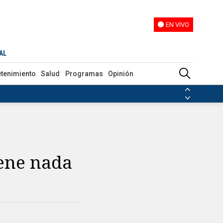
EN VIVO
EN VIVO
AL
etenimiento
Salud
Programas
Opinión
ias de las FARC
ezuela
Nicolás Maduro
Disidencias de las FARC
 en Venezuela
Nicolás Maduro
iene nada