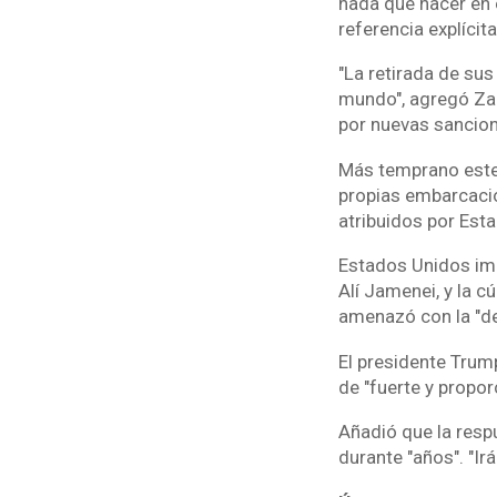
nada que hacer en 
referencia explíci
"La retirada de su
mundo", agregó Zar
por nuevas sancio
Más temprano este 
propias embarcacio
atribuidos por Esta
Estados Unidos imp
Alí Jamenei, y la c
amenazó con la "des
El presidente Trum
de "fuerte y propo
Añadió que la resp
durante "años". "Ir