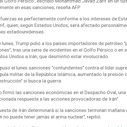
el Golfo Pérsico", escribió Mohammad Javad Zarif en un tuit
tamente en esas sanciones, reseña AFP.
s fuerzas es perfectamente conforme a los intereses de Est
if, quien, según Estados Unidos, será afectado personalm
nes estadounidenses.
lunes, Trump pidió a los países importadores de petróleo "
nes", tras una serie de incidentes en el Golfo Pérsico o en
dos Unidos a Irán, que desmintió estar involucrado.
uso el lunes sanciones "contundentes" contra el líder suprem
úpula militar de la República Islámica, aumentado la presión c
trucción" si busca la guerra.
p firmó las sanciones económicas en el Despacho Oval, una
rcionada respuesta a las acciones provocadoras de Irán".
uesta de Irán determinará si la sanciones terminan mañana 
án no puede tener jamás el arma nuclear", repitió.