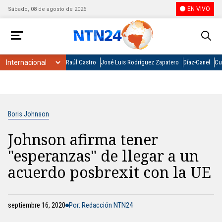
EN VIVO
Sábado, 08 de agosto de 2026
Raúl Castro
José Luis Rodríguez Zapatero
Díaz-Canel
Cu
Boris Johnson
Johnson afirma tener
"esperanzas" de llegar a un
acuerdo posbrexit con la UE
septiembre 16, 2020
Por: Redacción NTN24