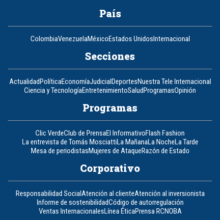
País
Colombia
Venezuela
México
Estados Unidos
Internacional
Secciones
Actualidad
Política
Economía
Judicial
Deportes
Nuestra Tele Internacional
Ciencia y Tecnología
Entretenimiento
Salud
Programas
Opinión
Programas
Clic Verde
Club de Prensa
El Informativo
Flash Fashion
La entrevista de Tomás Mosciatti
La Mañana
La Noche
La Tarde
Mesa de periodistas
Mujeres de Ataque
Razón de Estado
Corporativo
Responsabilidad Social
Atención al cliente
Atención al inversionista
Informe de sostenibilidad
Código de autorregulación
Ventas Internacionales
Línea Ética
Prensa RCN
OBA