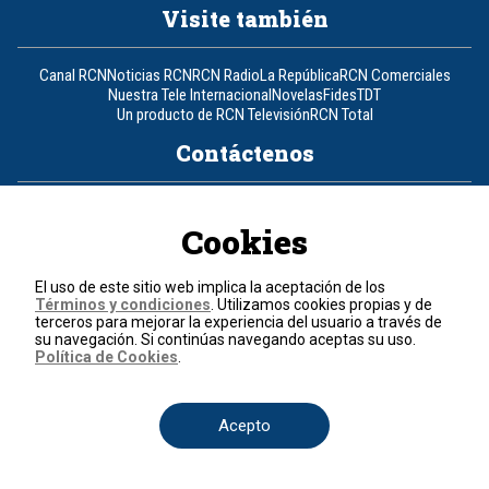
Visite también
Canal RCN
Noticias RCN
RCN Radio
La República
RCN Comerciales
Nuestra Tele Internacional
Novelas
Fides
TDT
Un producto de RCN Televisión
RCN Total
Contáctenos
Teléfono
+57 (601) 426 92 92
Cookies
Política de datos personales
Política de cookies
El uso de este sitio web implica la aceptación de los
Términos y condiciones
Términos y condiciones
. Utilizamos cookies propias y de
terceros para mejorar la experiencia del usuario a través de
su navegación. Si continúas navegando aceptas su uso.
© 2026, RCN Medios.
Política de Cookies
.
Todos los derechos reservados.
Organización Ardila Lülle - www.oal.com.co
Acepto