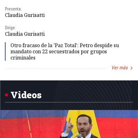
Presenta:
Pr
Claudia Gurisatti
Id
Dirige:
Dir
Claudia Gurisatti
Id
Otro fracaso de la 'Paz Total': Petro despide su
mandato con 22 secuestrados por grupos
criminales
Ver más
Item
1
of
5
Videos