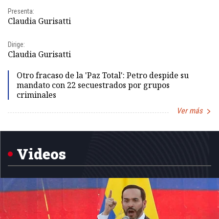
Presenta:
Pr
Claudia Gurisatti
Id
Dirige:
Dir
Claudia Gurisatti
Id
Otro fracaso de la 'Paz Total': Petro despide su
mandato con 22 secuestrados por grupos
criminales
Ver más
Item
1
of
5
Videos