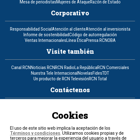
Mesa de periodistas
Mujeres de Ataque
Razón de Estado
Corporativo
Responsabilidad Social
Atención al cliente
Atención al inversionista
Informe de sostenibilidad
Código de autorregulación
Ventas Internacionales
Línea Ética
Prensa RCN
OBA
Visite también
Canal RCN
Noticias RCN
RCN Radio
La República
RCN Comerciales
Nuestra Tele Internacional
Novelas
Fides
TDT
Un producto de RCN Televisión
RCN Total
Contáctenos
Teléfono
+57 (601) 426 92 92
Cookies
Política de datos personales
Política de cookies
El uso de este sitio web implica la aceptación de los
Términos y condiciones
Términos y condiciones
. Utilizamos cookies propias y de
terceros para mejorar la experiencia del usuario a través de