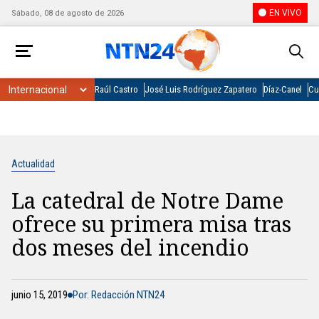
EN VIVO
Sábado, 08 de agosto de 2026
Raúl Castro
José Luis Rodríguez Zapatero
Díaz-Canel
Cu
Actualidad
La catedral de Notre Dame
ofrece su primera misa tras
dos meses del incendio
junio 15, 2019
Por: Redacción NTN24