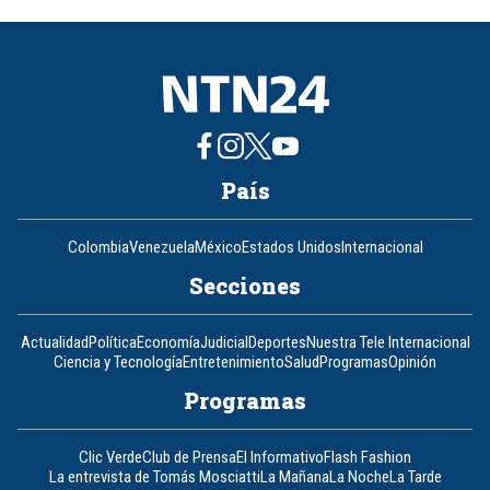
of
8
País
Colombia
Venezuela
México
Estados Unidos
Internacional
Secciones
Actualidad
Política
Economía
Judicial
Deportes
Nuestra Tele Internacional
Ciencia y Tecnología
Entretenimiento
Salud
Programas
Opinión
Programas
Clic Verde
Club de Prensa
El Informativo
Flash Fashion
La entrevista de Tomás Mosciatti
La Mañana
La Noche
La Tarde