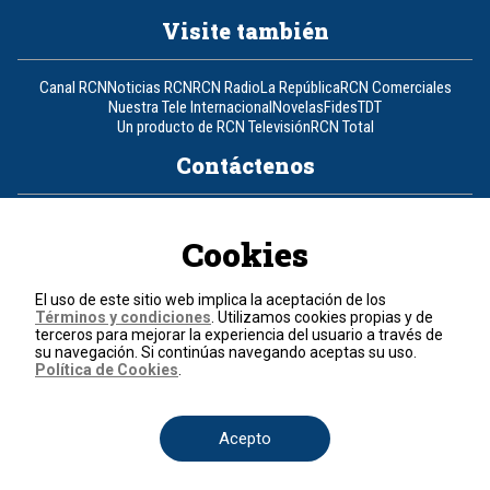
Visite también
Canal RCN
Noticias RCN
RCN Radio
La República
RCN Comerciales
Nuestra Tele Internacional
Novelas
Fides
TDT
Un producto de RCN Televisión
RCN Total
Contáctenos
Teléfono
+57 (601) 426 92 92
Cookies
Política de datos personales
Política de cookies
El uso de este sitio web implica la aceptación de los
Términos y condiciones
Términos y condiciones
. Utilizamos cookies propias y de
terceros para mejorar la experiencia del usuario a través de
su navegación. Si continúas navegando aceptas su uso.
© 2026, RCN Medios.
Política de Cookies
.
Todos los derechos reservados.
Organización Ardila Lülle - www.oal.com.co
Acepto