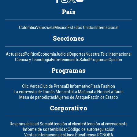
País
Colombia
Venezuela
México
Estados Unidos
Internacional
Secciones
Actualidad
Política
Economía
Judicial
Deportes
Nuestra Tele Internacional
Ciencia y Tecnología
Entretenimiento
Salud
Programas
Opinión
Programas
Clic Verde
Club de Prensa
El Informativo
Flash Fashion
La entrevista de Tomás Mosciatti
La Mañana
La Noche
La Tarde
Mesa de periodistas
Mujeres de Ataque
Razón de Estado
Corporativo
Responsabilidad Social
Atención al cliente
Atención al inversionista
Informe de sostenibilidad
Código de autorregulación
Ventas Internacionales
Línea Ética
Prensa RCN
OBA