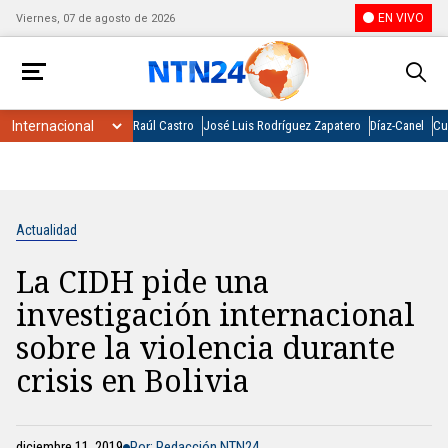
EN VIVO
Viernes, 07 de agosto de 2026
Raúl Castro
José Luis Rodríguez Zapatero
Díaz-Canel
Cu
Actualidad
La CIDH pide una
investigación internacional
sobre la violencia durante
crisis en Bolivia
diciembre 11, 2019
Por: Redacción NTN24