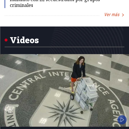
criminales
Ver más
Item
1
of
5
Videos