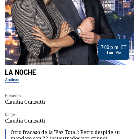
7:00 p.m. ET
Lun - Vie
LA NOCHE
L
Análisis
No
Presenta:
Pr
Claudia Gurisatti
Id
Dirige:
Dir
Claudia Gurisatti
Id
Otro fracaso de la 'Paz Total': Petro despide su
mandato con 22 secuestrados por grupos