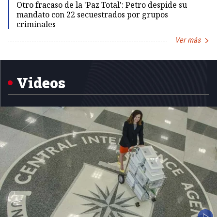
Otro fracaso de la 'Paz Total': Petro despide su
mandato con 22 secuestrados por grupos
criminales
Ver más
Item
1
of
5
Videos