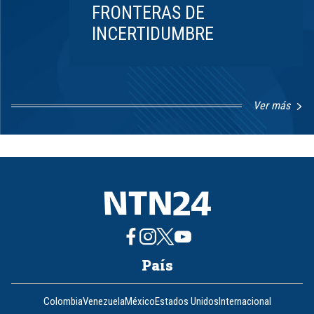
FRONTERAS DE
INCERTIDUMBRE
Ver más
Item
1
of
8
País
Colombia
Venezuela
México
Estados Unidos
Internacional