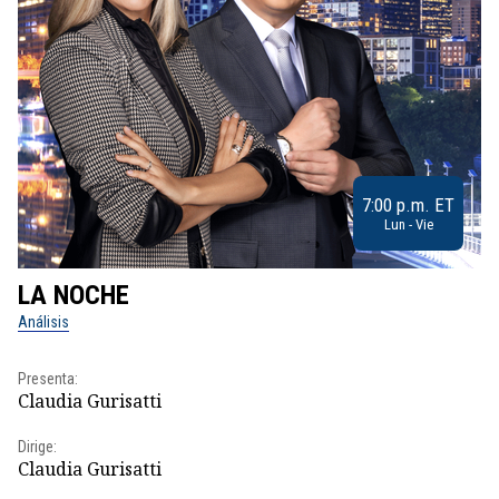
7:00 p.m. ET
Lun - Vie
LA NOCHE
L
Análisis
No
Presenta:
Pr
Claudia Gurisatti
Id
Dirige:
Dir
Claudia Gurisatti
Id