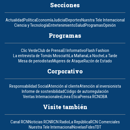
Secciones
Actualidad
Política
Economía
Judicial
Deportes
Nuestra Tele Internacional
Ciencia y Tecnología
Entretenimiento
Salud
Programas
Opinión
Programas
Clic Verde
Club de Prensa
El Informativo
Flash Fashion
La entrevista de Tomás Mosciatti
La Mañana
La Noche
La Tarde
Mesa de periodistas
Mujeres de Ataque
Razón de Estado
Corporativo
Responsabilidad Social
Atención al cliente
Atención al inversionista
Informe de sostenibilidad
Código de autorregulación
Ventas Internacionales
Línea Ética
Prensa RCN
OBA
Visite también
Canal RCN
Noticias RCN
RCN Radio
La República
RCN Comerciales
Nuestra Tele Internacional
Novelas
Fides
TDT