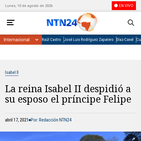
EN VIVO
Lunes, 10 de agosto de 2026
Raúl Castro
José Luis Rodríguez Zapatero
Díaz-Canel
Cu
Isabel II
La reina Isabel II despidió a
su esposo el príncipe Felipe
abril 17, 2021
Por: Redacción NTN24