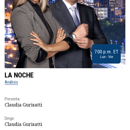
7:00 p.m. ET
Lun - Vie
LA NOCHE
L
Análisis
No
Pr
Presenta:
Id
Claudia Gurisatti
Dir
Dirige:
Id
Claudia Gurisatti