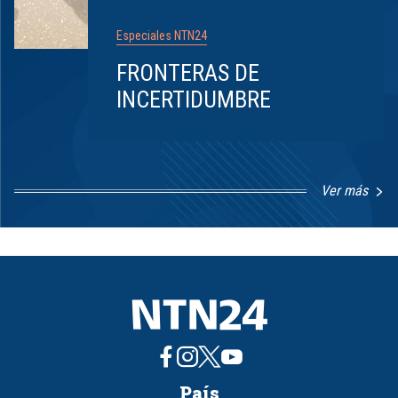
Especiales NTN24
FRONTERAS DE
INCERTIDUMBRE
Ver más
Item
1
of
8
País