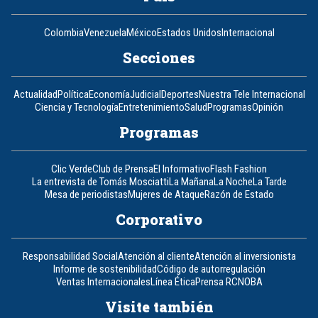
Colombia
Venezuela
México
Estados Unidos
Internacional
Secciones
Actualidad
Política
Economía
Judicial
Deportes
Nuestra Tele Internacional
Ciencia y Tecnología
Entretenimiento
Salud
Programas
Opinión
Programas
Clic Verde
Club de Prensa
El Informativo
Flash Fashion
La entrevista de Tomás Mosciatti
La Mañana
La Noche
La Tarde
Mesa de periodistas
Mujeres de Ataque
Razón de Estado
Corporativo
Responsabilidad Social
Atención al cliente
Atención al inversionista
Informe de sostenibilidad
Código de autorregulación
Ventas Internacionales
Línea Ética
Prensa RCN
OBA
Visite también