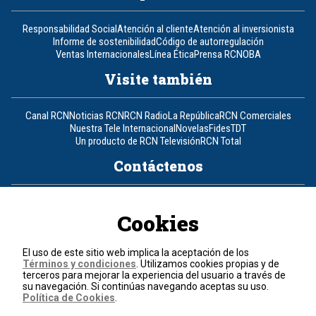
Responsabilidad Social
Atención al cliente
Atención al inversionista
Informe de sostenibilidad
Código de autorregulación
Ventas Internacionales
Línea Ética
Prensa RCN
OBA
Visite también
Canal RCN
Noticias RCN
RCN Radio
La República
RCN Comerciales
Nuestra Tele Internacional
Novelas
Fides
TDT
Un producto de RCN Televisión
RCN Total
Contáctenos
Teléfono
+57 (601) 426 92 92
Cookies
Política de datos personales
Política de cookies
El uso de este sitio web implica la aceptación de los
Términos y condiciones
Términos y condiciones
. Utilizamos cookies propias y de
terceros para mejorar la experiencia del usuario a través de
su navegación. Si continúas navegando aceptas su uso.
© 2026, RCN Medios.
Política de Cookies
.
Todos los derechos reservados.
Organización Ardila Lülle - www.oal.com.co