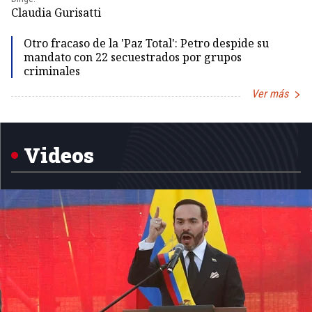
Id
Claudia Gurisatti
Otro fracaso de la 'Paz Total': Petro despide su
mandato con 22 secuestrados por grupos
criminales
Ver más
Item
1
of
5
Videos