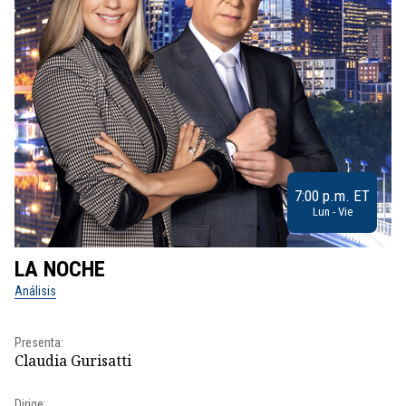
7:00 p.m. ET
Lun - Vie
LA NOCHE
L
Análisis
No
Pr
Presenta:
Id
Claudia Gurisatti
Dir
Dirige: