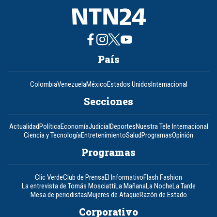
País
Colombia
Venezuela
México
Estados Unidos
Internacional
Secciones
Actualidad
Política
Economía
Judicial
Deportes
Nuestra Tele Internacional
Ciencia y Tecnología
Entretenimiento
Salud
Programas
Opinión
Programas
Clic Verde
Club de Prensa
El Informativo
Flash Fashion
La entrevista de Tomás Mosciatti
La Mañana
La Noche
La Tarde
Mesa de periodistas
Mujeres de Ataque
Razón de Estado
Corporativo