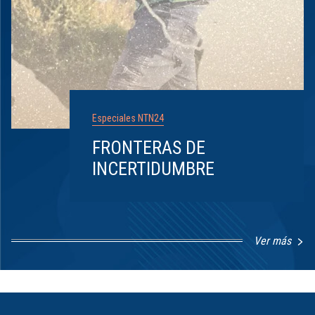
Especiales NTN24
FRONTERAS DE
INCERTIDUMBRE
Ver más
Item
1
of
8