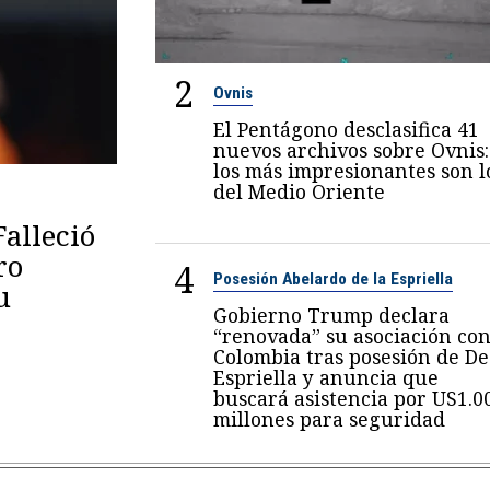
2
Ovnis
El Pentágono desclasifica 41
nuevos archivos sobre Ovnis:
los más impresionantes son l
del Medio Oriente
Falleció
ro
4
Posesión Abelardo de la Espriella
u
Gobierno Trump declara
“renovada” su asociación co
Colombia tras posesión de De
Espriella y anuncia que
buscará asistencia por US1.0
millones para seguridad