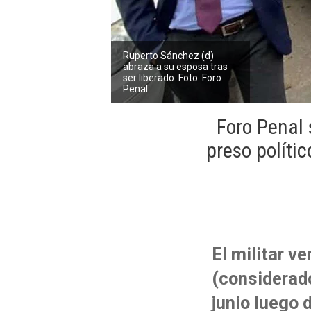
Ruperto Sánchez (d)
abraza a su esposa tras
ser liberado. Foto: Foro
Penal
Foro Penal 
preso polític
El militar v
(considerado
junio luego 