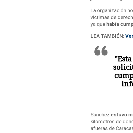
La organización no
víctimas de derech
ya que
había cumpl
LEA TAMBIÉN:
Ven
"Esta
solic
cumpl
inf
Sánchez
estuvo m
kilómetros de donde
afueras de Caracas