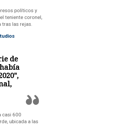
resos políticos y
l teniente coronel,
tras las rejas.
tudios
rie de
 había
2020",
nal,
a casi 600
rde, ubicada a las