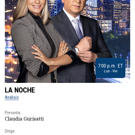
7:00 p.m. ET
Lun - Vie
LA NOCHE
L
Análisis
No
Presenta:
Pr
Claudia Gurisatti
Id
Dirige:
Dir