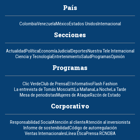
País
Colombia
Venezuela
México
Estados Unidos
Internacional
Secciones
Actualidad
Política
Economía
Judicial
Deportes
Nuestra Tele Internacional
Ciencia y Tecnología
Entretenimiento
Salud
Programas
Opinión
Programas
Clic Verde
Club de Prensa
El Informativo
Flash Fashion
La entrevista de Tomás Mosciatti
La Mañana
La Noche
La Tarde
Mesa de periodistas
Mujeres de Ataque
Razón de Estado
Corporativo
Responsabilidad Social
Atención al cliente
Atención al inversionista
Informe de sostenibilidad
Código de autorregulación
Ventas Internacionales
Línea Ética
Prensa RCN
OBA