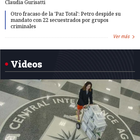
Claudia Gurisatti
Id
Otro fracaso de la 'Paz Total': Petro despide su
mandato con 22 secuestrados por grupos
criminales
Ver más
Item
1
of
5
Videos