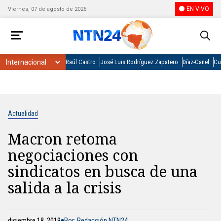
EN VIVO
Viernes, 07 de agosto de 2026
Raúl Castro
José Luis Rodríguez Zapatero
Díaz-Canel
Cu
Actualidad
Macron retoma
negociaciones con
sindicatos en busca de una
salida a la crisis
diciembre 18, 2019
Por: Redacción NTN24