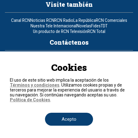
Visite también
Canal RCN
Noticias RCN
RCN Radio
La República
RCN Comerciales
Nuestra Tele Internacional
Novelas
Fides
TDT
Un producto de RCN Televisión
RCN Total
Contáctenos
Teléfono
+57 (601) 426 92 92
Cookies
Política de datos personales
Política de cookies
El uso de este sitio web implica la aceptación de los
Términos y condiciones
Términos y condiciones
. Utilizamos cookies propias y de
terceros para mejorar la experiencia del usuario a través de
su navegación. Si continúas navegando aceptas su uso.
© 2026, RCN Medios.
Política de Cookies
.
Todos los derechos reservados.
Organización Ardila Lülle - www.oal.com.co
Acepto