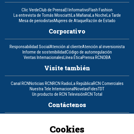
Clic Verde
Club de Prensa
El Informativo
Flash Fashion
La entrevista de Tomás Mosciatti
La Mañana
La Noche
La Tarde
Mesa de periodistas
Mujeres de Ataque
Razón de Estado
Corporativo
Responsabilidad Social
Atención al cliente
Atención al inversionista
Informe de sostenibilidad
Código de autorregulación
Ventas Internacionales
Línea Ética
Prensa RCN
OBA
Visite también
Canal RCN
Noticias RCN
RCN Radio
La República
RCN Comerciales
Nuestra Tele Internacional
Novelas
Fides
TDT
Un producto de RCN Televisión
RCN Total
Contáctenos
Teléfono
+57 (601) 426 92 92
Cookies