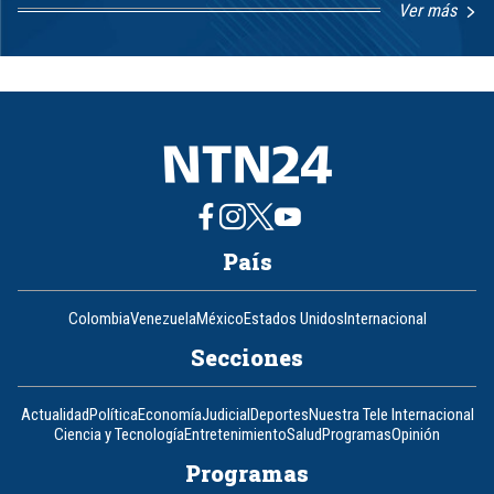
Ver más
Item
1
of
8
País
Colombia
Venezuela
México
Estados Unidos
Internacional
Secciones
Actualidad
Política
Economía
Judicial
Deportes
Nuestra Tele Internacional
Ciencia y Tecnología
Entretenimiento
Salud
Programas
Opinión
Programas