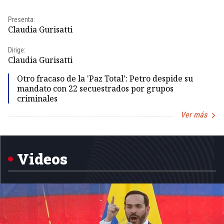
Presenta:
Pr
Claudia Gurisatti
Id
Dirige:
Dir
Claudia Gurisatti
Id
Otro fracaso de la 'Paz Total': Petro despide su
mandato con 22 secuestrados por grupos
criminales
Ver más
Item
1
of
5
Videos