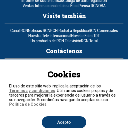
Informe de sostenibilidad
Código de autorregulación
Ventas Internacionales
Línea Ética
Prensa RCN
OBA
Visite también
Canal RCN
Noticias RCN
RCN Radio
La República
RCN Comerciales
Nuestra Tele Internacional
Novelas
Fides
TDT
Un producto de RCN Televisión
RCN Total
Contáctenos
Teléfono
+57 (601) 426 92 92
Cookies
Política de datos personales
Política de cookies
El uso de este sitio web implica la aceptación de los
Términos y condiciones
Términos y condiciones
. Utilizamos cookies propias y de
terceros para mejorar la experiencia del usuario a través de
su navegación. Si continúas navegando aceptas su uso.
© 2026, RCN Medios.
Política de Cookies
.
Todos los derechos reservados.
Organización Ardila Lülle - www.oal.com.co
Acepto