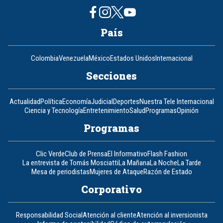
País
Colombia
Venezuela
México
Estados Unidos
Internacional
Secciones
Actualidad
Política
Economía
Judicial
Deportes
Nuestra Tele Internacional
Ciencia y Tecnología
Entretenimiento
Salud
Programas
Opinión
Programas
Clic Verde
Club de Prensa
El Informativo
Flash Fashion
La entrevista de Tomás Mosciatti
La Mañana
La Noche
La Tarde
Mesa de periodistas
Mujeres de Ataque
Razón de Estado
Corporativo
Responsabilidad Social
Atención al cliente
Atención al inversionista