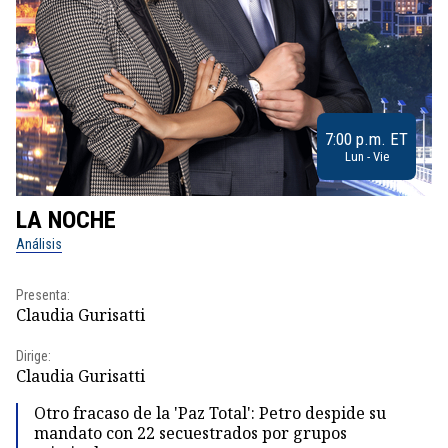
7:00 p.m. ET
Lun - Vie
LA NOCHE
L
Análisis
No
Presenta:
Pr
Claudia Gurisatti
Id
Dirige:
Dir
Claudia Gurisatti
Id
Otro fracaso de la 'Paz Total': Petro despide su
mandato con 22 secuestrados por grupos