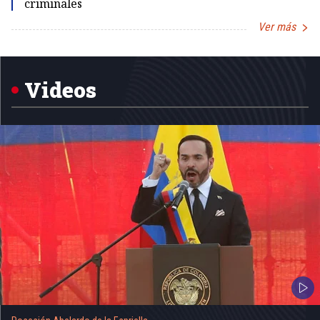
criminales
Ver más
Item
1
of
5
Videos