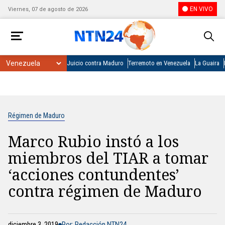
EN VIVO
Viernes, 07 de agosto de 2026
Juicio contra Maduro
Terremoto en Venezuela
La Guaira
Régimen de Maduro
Marco Rubio instó a los
miembros del TIAR a tomar
‘acciones contundentes’
contra régimen de Maduro
diciembre 3, 2019
Por: Redacción NTN24