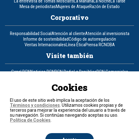
La entrevista de Tomás Mosciatti
La Mañana
La Noche
La Tarde
Mesa de periodistas
Mujeres de Ataque
Razón de Estado
Corporativo
Responsabilidad Social
Atención al cliente
Atención al inversionista
Informe de sostenibilidad
Código de autorregulación
Ventas Internacionales
Línea Ética
Prensa RCN
OBA
Visite también
Canal RCN
Noticias RCN
RCN Radio
La República
RCN Comerciales
Nuestra Tele Internacional
Novelas
Fides
TDT
Un producto de RCN Televisión
RCN Total
Cookies
Contáctenos
El uso de este sitio web implica la aceptación de los
Términos y condiciones
. Utilizamos cookies propias y de
Teléfono
+57 (601) 426 92 92
terceros para mejorar la experiencia del usuario a través de
su navegación. Si continúas navegando aceptas su uso.
Política de Cookies
.
Política de datos personales
Política de cookies
Términos y condiciones