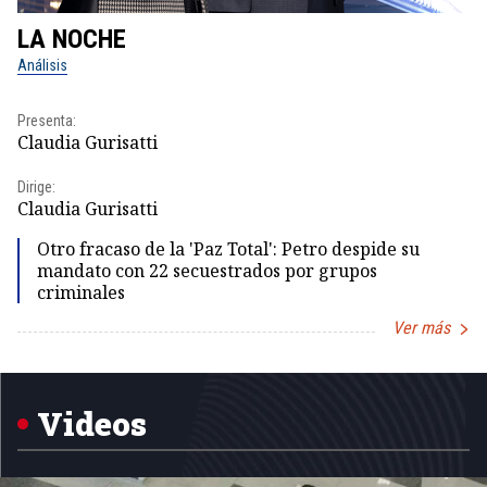
LA NOCHE
L
Análisis
No
Presenta:
Pr
Claudia Gurisatti
Id
Dirige:
Dir
Claudia Gurisatti
Id
Otro fracaso de la 'Paz Total': Petro despide su
mandato con 22 secuestrados por grupos
criminales
Ver más
Item
1
of
5
Videos