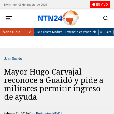
EN VIVO
Domingo, 09 de agosto de 2026
Juicio contra Maduro
Terremoto en Venezuela
La Guaira
Juan Guaidó
Mayor Hugo Carvajal
reconoce a Guaidó y pide a
militares permitir ingreso
de ayuda
febrero 21, 2019
Por: Redacción NTN24