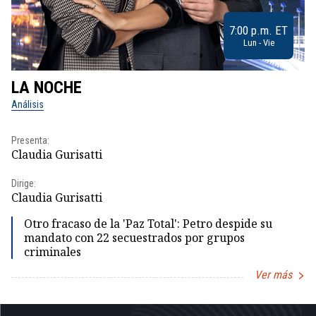
7:00 p.m. ET
Lun - Vie
LA NOCHE
L
Análisis
No
Presenta:
Pr
Claudia Gurisatti
Id
Dirige:
Dir
Claudia Gurisatti
Id
Otro fracaso de la 'Paz Total': Petro despide su
mandato con 22 secuestrados por grupos
criminales
Ver más
Item
1
of