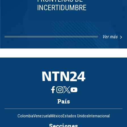
INCERTIDUMBRE
Ver más
Item
1
of
8
País
Colombia
Venezuela
México
Estados Unidos
Internacional
Secciones