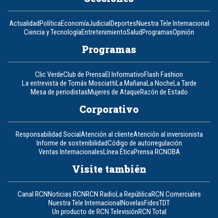
Actualidad
Política
Economía
Judicial
Deportes
Nuestra Tele Internacional
Ciencia y Tecnología
Entretenimiento
Salud
Programas
Opinión
Programas
Clic Verde
Club de Prensa
El Informativo
Flash Fashion
La entrevista de Tomás Mosciatti
La Mañana
La Noche
La Tarde
Mesa de periodistas
Mujeres de Ataque
Razón de Estado
Corporativo
Responsabilidad Social
Atención al cliente
Atención al inversionista
Informe de sostenibilidad
Código de autorregulación
Ventas Internacionales
Línea Ética
Prensa RCN
OBA
Visite también
Canal RCN
Noticias RCN
RCN Radio
La República
RCN Comerciales
Nuestra Tele Internacional
Novelas
Fides
TDT
Un producto de RCN Televisión
RCN Total