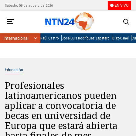
EN VIVO
Sábado, 08 de agosto de 2026
Raúl Castro
José Luis Rodríguez Zapatero
Díaz-Canel
Cu
Educación
Profesionales
latinoamericanos pueden
aplicar a convocatoria de
becas en universidad de
Europa que estará abierta
hasta finales de mes