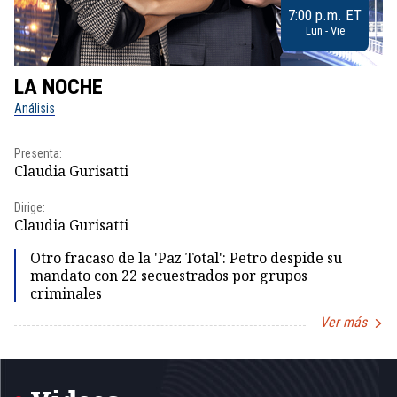
7:00 p.m. ET
Lun - Vie
LA NOCHE
L
Análisis
No
Presenta:
Pr
Claudia Gurisatti
Id
Dirige:
Dir
Claudia Gurisatti
Id
Otro fracaso de la 'Paz Total': Petro despide su
mandato con 22 secuestrados por grupos
criminales
Ver más
Item
1
of
5