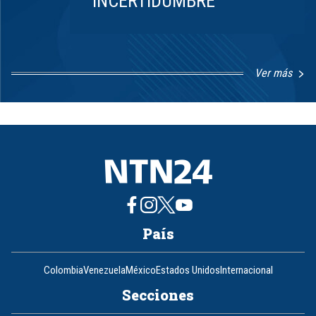
INCERTIDUMBRE
Ver más
Item
1
of
8
País
Colombia
Venezuela
México
Estados Unidos
Internacional
Secciones