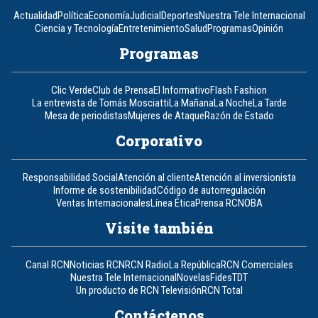
Actualidad
Política
Economía
Judicial
Deportes
Nuestra Tele Internacional
Ciencia y Tecnología
Entretenimiento
Salud
Programas
Opinión
Programas
Clic Verde
Club de Prensa
El Informativo
Flash Fashion
La entrevista de Tomás Mosciatti
La Mañana
La Noche
La Tarde
Mesa de periodistas
Mujeres de Ataque
Razón de Estado
Corporativo
Responsabilidad Social
Atención al cliente
Atención al inversionista
Informe de sostenibilidad
Código de autorregulación
Ventas Internacionales
Línea Ética
Prensa RCN
OBA
Visite también
Canal RCN
Noticias RCN
RCN Radio
La República
RCN Comerciales
Nuestra Tele Internacional
Novelas
Fides
TDT
Un producto de RCN Televisión
RCN Total
Contáctenos