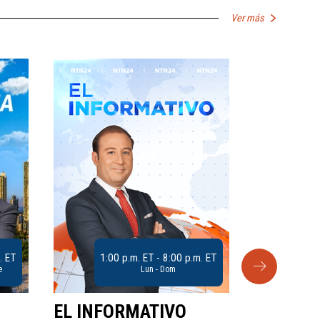
Ver más
. ET
1:00 p.m. ET - 8:00 p.m. ET
e
Lun - Dom
EL INFORMATIVO
CLUB D