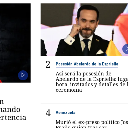
2
Posesión Abelardo de la Espriella
Así será la posesión de
Abelardo de la Espriella: luga
hora, invitados y detalles de 
ceremonia
en
omando
4
Venezuela
rtencia
Murió el ex-preso político Jo
Breijo quien tras ser