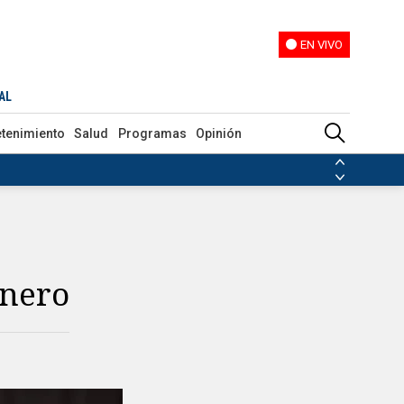
EN VIVO
EN VIVO
AL
etenimiento
Salud
Programas
Opinión
ias de las FARC
ezuela
Nicolás Maduro
Disidencias de las FARC
 en Venezuela
Nicolás Maduro
énero