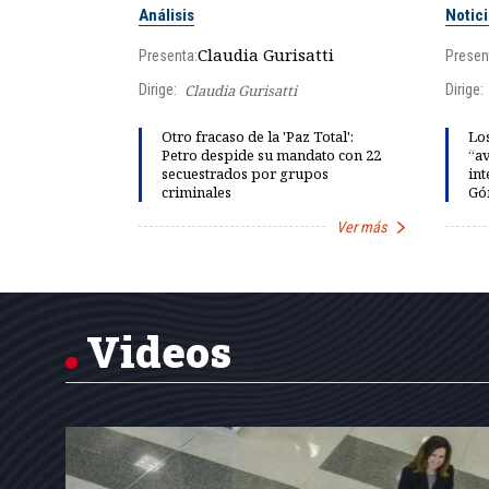
Análisis
Notic
lgo
Claudia Gurisatti
Presenta:
Presen
Dirige:
Claudia Gurisatti
Dirige:
ño acelera
Otro fracaso de la 'Paz Total':
Los
 llevar al
Petro despide su mandato con 22
“av
rds de calor,
secuestrados por grupos
int
criminales
Gó
Ver más
Ver más
Item
1
of
7
Videos