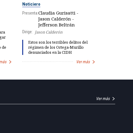
Noticiero
Análisis
Claudia Gurisatti -
Presenta:
Jason Calderón -
Robe
Presenta:
Jefferson Beltrán
Dirige:
Jason Calderón
ara
gar
Dinorah Fig
Estos son los terribles delitos del
instalación
o de
régimen de los Ortega-Murillo
diálogo par
denunciados en la CIDH
democracia
 más
Ver más
Ver más