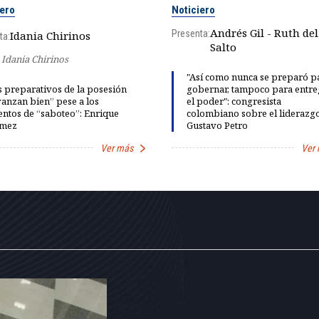
iero
Noticiero
Andrés Gil - Ruth del
Presenta:
Idania Chirinos
ta:
Salto
Idania Chirinos
"Así como nunca se preparó p
 preparativos de la posesión
gobernar, tampoco para entre
anzan bien” pese a los
el poder": congresista
entos de “saboteo”: Enrique
colombiano sobre el liderazg
mez
Gustavo Petro
Ver más
Ver