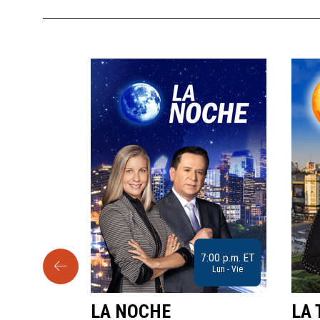
9:30 a.m. ET
7:00 p.m. ET
Sab
Lun - Vie
LA NOCHE
LA 