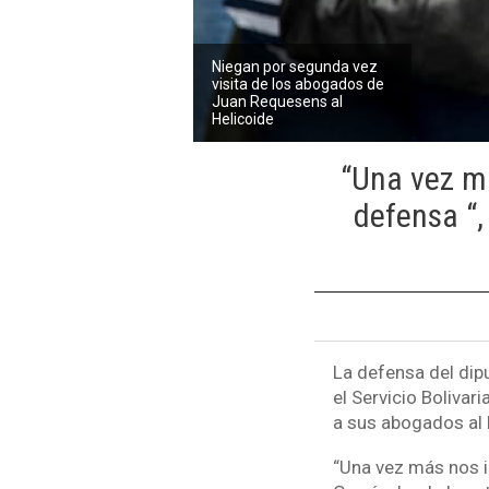
Niegan por segunda vez
visita de los abogados de
Juan Requesens al
Helicoide
“Una vez má
defensa “,
La defensa del di
el Servicio Bolivar
a sus abogados al 
“Una vez más nos im