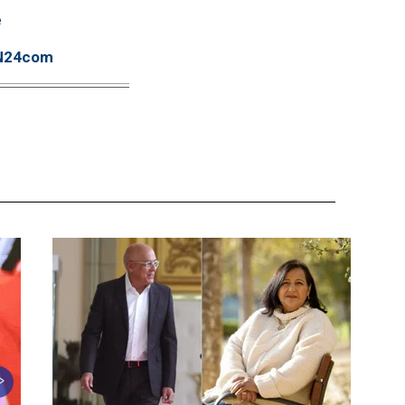
e
TN24com