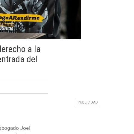
derecho a la
entrada del
l abogado Joel