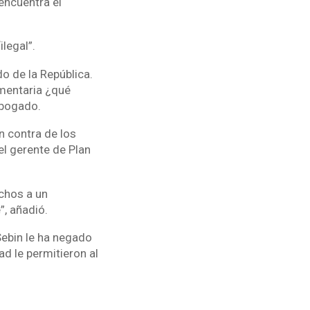
encuentra el
legal”.
o de la República.
amentaria ¿qué
abogado.
n contra de los
l gerente de Plan
chos a un
”, añadió.
Sebin le ha negado
d le permitieron al