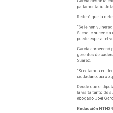
García desde la en
parlamentario de l
Reiteró que la dete
“Se le han vulnera
Si eso le sucede a
puede esperar el v
García aprovechó p
gerentes de cadena
Suárez.
“Si estamos en dem
ciudadano, pero aq
Desde que el diput
la visita tanto de
abogado Joel Garc
Redacción NTN24