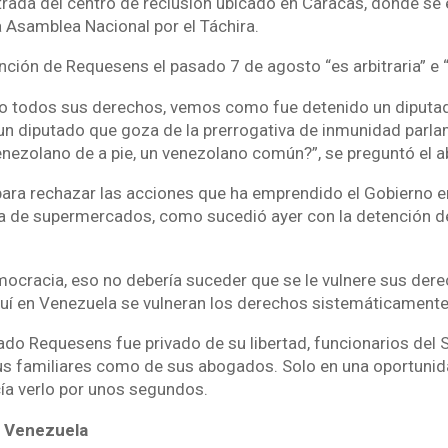
trada del centro de reclusión ubicado en Caracas, donde se 
a Asamblea Nacional por el Táchira.
nción de Requesens el pasado 7 de agosto “es arbitraria” e “i
do todos sus derechos, vemos como fue detenido un diputad
 un diputado que goza de la prerrogativa de inmunidad parl
enezolano de a pie, un venezolano común?”, se preguntó el 
ara rechazar las acciones que ha emprendido el Gobierno e
 de supermercados, como sucedió ayer con la detención de
ocracia, eso no debería suceder que se le vulnere sus dere
uí en Venezuela se vulneran los derechos sistemáticamente
ado Requesens fue privado de su libertad, funcionarios del 
 sus familiares como de sus abogados. Solo en una oportunida
ía verlo por unos segundos.
 Venezuela