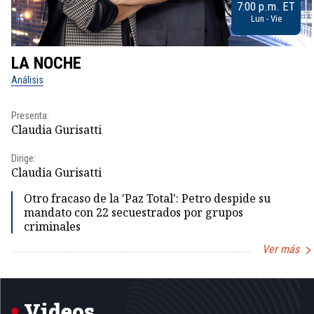
7:00 p.m. ET
Lun - Vie
LA NOCHE
Análisis
Presenta:
Claudia Gurisatti
Dirige:
Claudia Gurisatti
Otro fracaso de la 'Paz Total': Petro despide su
mandato con 22 secuestrados por grupos
criminales
Ver más
Item
1
of
5
Videos