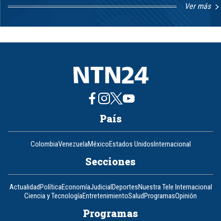
Ver más
Item
1
of
8
País
Colombia
Venezuela
México
Estados Unidos
Internacional
Secciones
Actualidad
Política
Economía
Judicial
Deportes
Nuestra Tele Internacional
Ciencia y Tecnología
Entretenimiento
Salud
Programas
Opinión
Programas