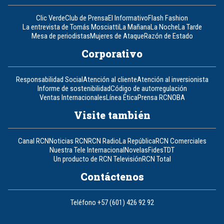
Clic Verde
Club de Prensa
El Informativo
Flash Fashion
La entrevista de Tomás Mosciatti
La Mañana
La Noche
La Tarde
Mesa de periodistas
Mujeres de Ataque
Razón de Estado
Corporativo
Responsabilidad Social
Atención al cliente
Atención al inversionista
Informe de sostenibilidad
Código de autorregulación
Ventas Internacionales
Línea Ética
Prensa RCN
OBA
Visite también
Canal RCN
Noticias RCN
RCN Radio
La República
RCN Comerciales
Nuestra Tele Internacional
Novelas
Fides
TDT
Un producto de RCN Televisión
RCN Total
Contáctenos
Teléfono
+57 (601) 426 92 92