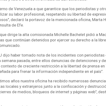
rno de Venezuela a que garantice que los periodistas y otr
zar su labor profesional, respetando su libertad de expresió
osos", declaró la portavoz de la mencionada oficina, Marta H
nsulta de Efe.
que dirige la alta comisionada Michelle Bachelet pidió a Mad
as que continúan detenidos por ejercer su derecho a la libre
comunicado.
NU dijo haber tomado nota de los incidentes con periodistas
 semana pasada, entre ellos denuncias de detenciones y de
contexto de creciente restricción a la libertad de prensa en
ñada para frenar la información independiente en el país".
ltimos años nuestra oficina ha recibido numerosas denuncia
as locales y extranjeros junto a la confiscación y destrucc
cierres de medios, bloqueos de internet y páginas web", des