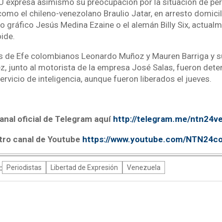
NU expresa asimismo su preocupación por la situación de pe
omo el chileno-venezolano Braulio Jatar, en arresto domicil
ero gráfico Jesús Medina Ezaine o el alemán Billy Six, actua
oide.
s de Efe colombianos Leonardo Muñoz y Mauren Barriga y s
 junto al motorista de la empresa José Salas, fueron dete
ervicio de inteligencia, aunque fueron liberados el jueves.
anal oficial de Telegram aquí
http://telegram.me/ntn24v
tro canal de Youtube
https://www.youtube.com/NTN24c
:
Periodistas
Libertad de Expresión
Venezuela