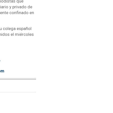
riodistas que
iario y privado de
lmente confinado en
u colega español
nidos el miércoles
e
om