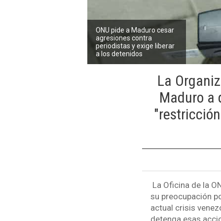
ONU pide a Maduro cesar
agresiones contra
periodistas y exige liberar
a los detenidos
La Organiz
Maduro a q
"restricción
La Oficina de la 
su preocupación po
actual crisis venez
detenga esas accio