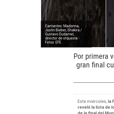
Cantantes: Madonna,
Justin Bieber, Shakira /
Gustavo Dudamel,
director de orquesta -
Fotos: EFE
Por primera v
gran final c
Este miércoles,
la 
reveló la lista de
de la final del Mun