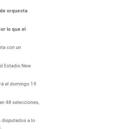
r de orquesta
r lo que el
nta con un
 el Estadio New
ará el domingo 19
pan 48 selecciones,
 disputados a lo
.