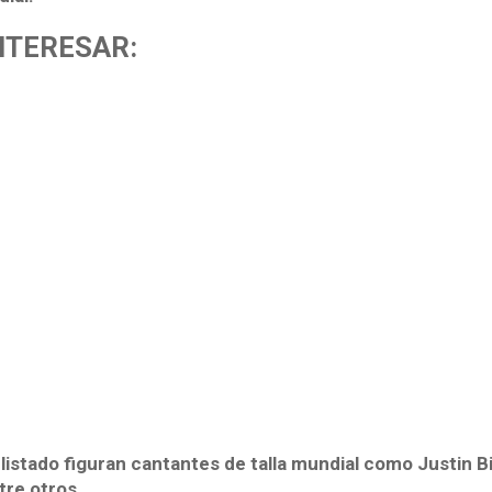
NTERESAR:
istado figuran cantantes de talla mundial como Justin Bi
re otros.