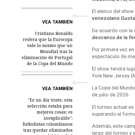
El elenco del show
o
venezolano Gusta
VEA TAMBIÉN
De acuerdo con la 
Cristiano Ronaldo
descanso de la fi
reitera que la Eurocopa
vale lo mismo que un
Por primera vez en 
Mundial tras la
espectáculo de med
eliminación de Portugal
de la Copa del Mundo
El show tendrá luga
York New Jersey (M
o
La Copa del Mundo 
VEA TAMBIÉN
de julio de 2026.
"Es un día triste, esta
selección estaba para
El torneo actual es
mejores cosas; es
superando el forma
inexplicable":
futbolistas colombianos
Además, este campe
tras quedar eliminados
largo del torneo y