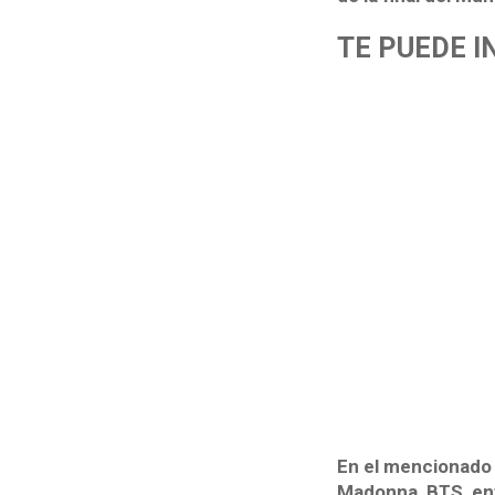
TE PUEDE I
En el mencionado l
Madonna, BTS, ent