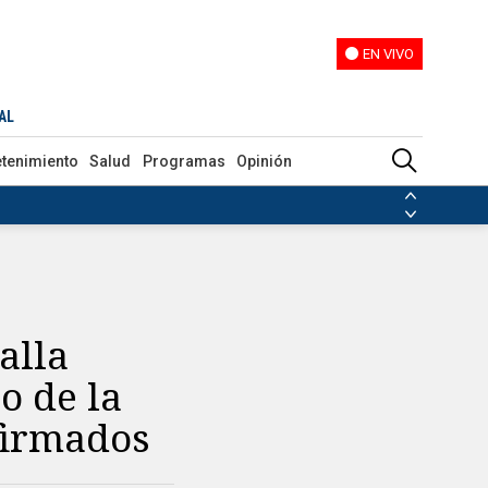
EN VIVO
EN VIVO
n los confirmados
AL
etenimiento
Salud
Programas
Opinión
ias de las FARC
ezuela
Nicolás Maduro
Disidencias de las FARC
 en Venezuela
Nicolás Maduro
alla
o de la
nfirmados