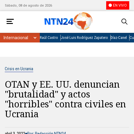
EN VIVO
Sábado, 08 de agosto de 2026
Raúl Castro
José Luis Rodríguez Zapatero
Díaz-Canel
Cu
Crisis en Ucrania
OTAN y EE. UU. denuncian
"brutalidad" y actos
"horribles" contra civiles en
Ucrania
abril 3, 2022
Por: Redacción NTN24