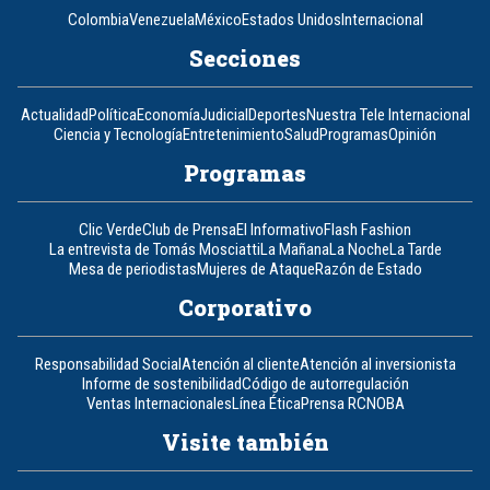
Colombia
Venezuela
México
Estados Unidos
Internacional
Secciones
Actualidad
Política
Economía
Judicial
Deportes
Nuestra Tele Internacional
Ciencia y Tecnología
Entretenimiento
Salud
Programas
Opinión
Programas
Clic Verde
Club de Prensa
El Informativo
Flash Fashion
La entrevista de Tomás Mosciatti
La Mañana
La Noche
La Tarde
Mesa de periodistas
Mujeres de Ataque
Razón de Estado
Corporativo
Responsabilidad Social
Atención al cliente
Atención al inversionista
Informe de sostenibilidad
Código de autorregulación
Ventas Internacionales
Línea Ética
Prensa RCN
OBA
Visite también