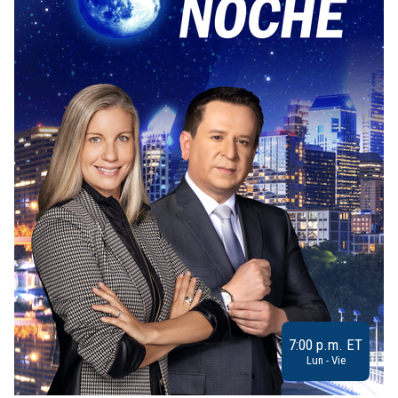
7:00 p.m. ET
Lun - Vie