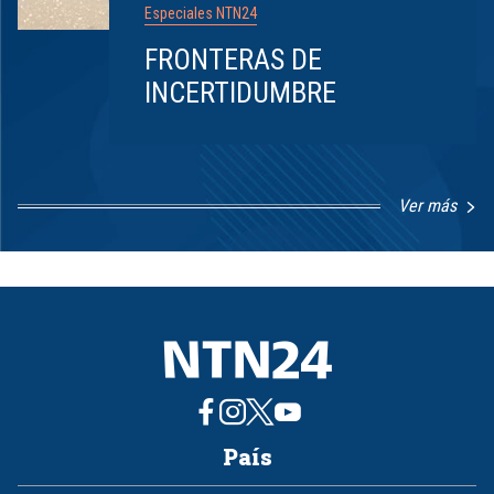
Especiales NTN24
FRONTERAS DE
INCERTIDUMBRE
Ver más
Item
1
of
8
País