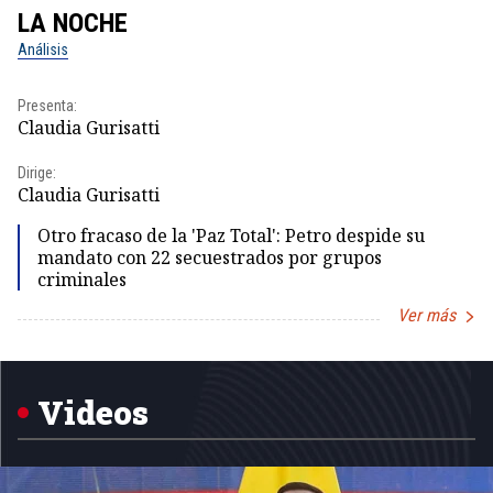
LA NOCHE
L
Análisis
No
Presenta:
Pr
Claudia Gurisatti
Id
Dirige:
Dir
Claudia Gurisatti
Id
Otro fracaso de la 'Paz Total': Petro despide su
mandato con 22 secuestrados por grupos
criminales
Ver más
Item
1
of
5
Videos