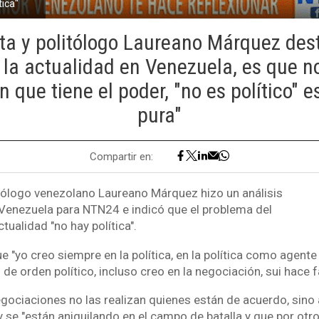
tica"
ta y politólogo Laureano Márquez des
la actualidad en Venezuela, es que no
n que tiene el poder, "no es político" e
pura"
Compartir en:
itólogo venezolano Laureano Márquez hizo un análisis
l Venezuela para NTN24 e indicó que el problema del
ctualidad "no hay política".
 "yo creo siempre en la política, en la política como agente 
e orden político, incluso creo en la negociación, sui hace fa
gociaciones no las realizan quienes están de acuerdo, sino
y se "están aniquilando en el campo de batalla y que por otr