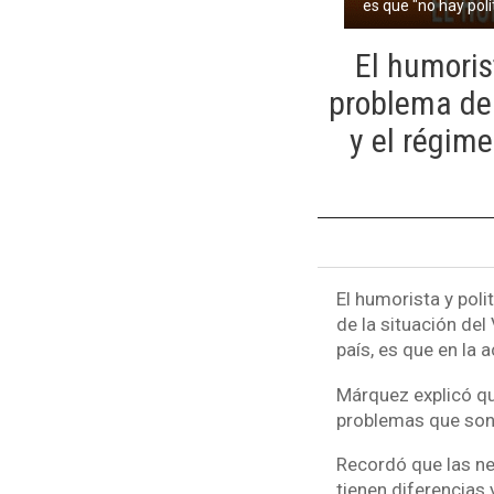
es que "no hay polí
El humoris
problema de 
y el régime
El humorista y pol
de la situación de
país, es que en la a
Márquez explicó que
problemas que son d
Recordó que las ne
tienen diferencias 