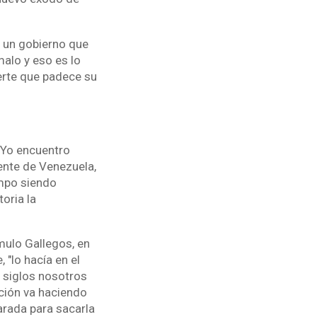
e un gobierno que
malo y eso es lo
erte que padece su
"Yo encuentro
gente de Venezuela,
mpo siendo
toria la
mulo Gallegos, en
, "lo hacía en el
os siglos nosotros
ación va haciendo
arada para sacarla