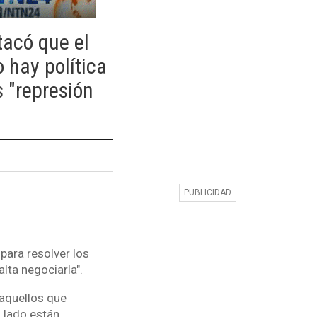
tacó que el
 hay política
s "represión
para resolver los
lta negociarla".
 aquellos que
o lado están