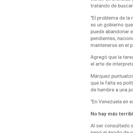
tratando de buscar
"El problema de la 
es un gobierno que
puede abandonar el
pendientes, naciona
mantenerse en el p
Agregó que la tarea
el arte de interpret
Márquez puntualizó
que le falta es pol
de hambre a una pob
"En Venezuela en e
No hay más terrib
Al ser consultado 
negó el éxodo de v