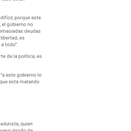
ifícil, porque este
 el gobierno no
 demasiadas deudas
libertad, es
a todo".
e de la política, es
"a este gobierno lo
no que está matando
.
adurista, quien
 nuevo éxodo de