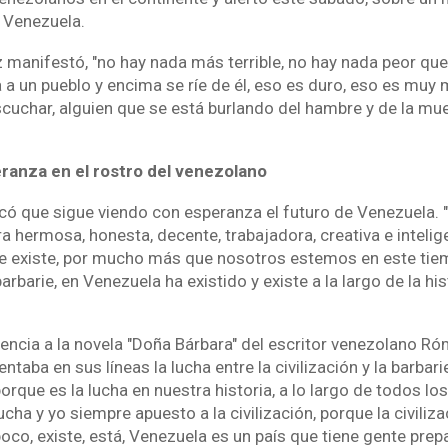
 Venezuela.
 manifestó, "no hay nada más terrible, no hay nada peor qu
 a un pueblo y encima se ríe de él, eso es duro, eso es muy 
cuchar, alguien que se está burlando del hambre y de la mu
ranza en el rostro del venezolano
có que sigue viendo con esperanza el futuro de Venezuela. 
a hermosa, honesta, decente, trabajadora, creativa e inteli
ue existe, por mucho más que nosotros estemos en este tie
rbarie, en Venezuela ha existido y existe a la largo de la his
encia a la novela "Doña Bárbara" del escritor venezolano Ró
entaba en sus líneas la lucha entre la civilización y la barbarie
 porque es la lucha en nuestra historia, a lo largo de todos l
cha y yo siempre apuesto a la civilización, porque la civiliz
oco, existe, está, Venezuela es un país que tiene gente prep