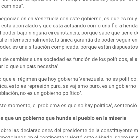
 caminos".
negociación en Venezuela con este gobierno, es que es muy d
 está acorralado y que está actuando como una fiera herida,
 poder bajo ninguna circunstancia, porque sabe que tiene
l e internacionalmente, la única garantía de poder seguir en 
oder, es una situación complicada, porque están dispuestos 
 de cambiar a una sociedad es función de los políticos, el art
ar lo que un país necesita".
 que el régimen que hoy gobierna Venezuela, no es político, 
ítica, esto es represión pura, salvajismo puro, es un gobier
lación, no es un gobierno político".
ste momento, el problema es que no hay política", sentenció
le que un gobierno que hunde al pueblo en la miseria
sobre las declaraciones del presidente de la constituyente m
enezolanos en el continente y alertó este sábado, sobre un