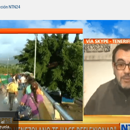
cción NTN24
 el
zuela