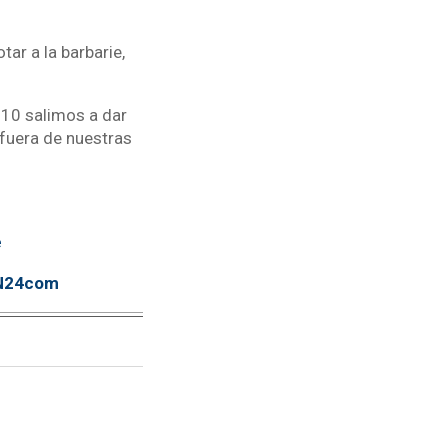
ar a la barbarie,
810 salimos a dar
 fuera de nuestras
e
TN24com