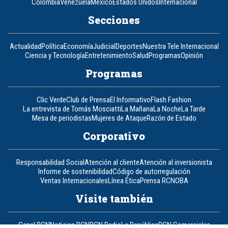
Colombia
Venezuela
México
Estados Unidos
Internacional
Secciones
Actualidad
Política
Economía
Judicial
Deportes
Nuestra Tele Internacional
Ciencia y Tecnología
Entretenimiento
Salud
Programas
Opinión
Programas
Clic Verde
Club de Prensa
El Informativo
Flash Fashion
La entrevista de Tomás Mosciatti
La Mañana
La Noche
La Tarde
Mesa de periodistas
Mujeres de Ataque
Razón de Estado
Corporativo
Responsabilidad Social
Atención al cliente
Atención al inversionista
Informe de sostenibilidad
Código de autorregulación
Ventas Internacionales
Línea Ética
Prensa RCN
OBA
Visite también
Canal RCN
Noticias RCN
RCN Radio
La República
RCN Comerciales