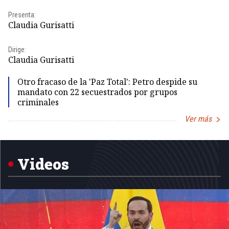
Pr
Presenta:
Id
Claudia Gurisatti
Dir
Dirige:
Id
Claudia Gurisatti
Otro fracaso de la 'Paz Total': Petro despide su
mandato con 22 secuestrados por grupos
criminales
Ver más
Item
1
of
5
Videos