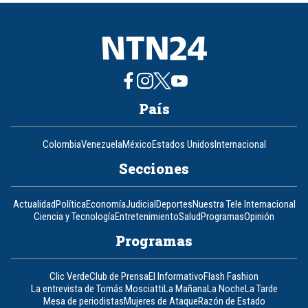
8
País
Colombia
Venezuela
México
Estados Unidos
Internacional
Secciones
Actualidad
Política
Economía
Judicial
Deportes
Nuestra Tele Internacional
Ciencia y Tecnología
Entretenimiento
Salud
Programas
Opinión
Programas
Clic Verde
Club de Prensa
El Informativo
Flash Fashion
La entrevista de Tomás Mosciatti
La Mañana
La Noche
La Tarde
Mesa de periodistas
Mujeres de Ataque
Razón de Estado