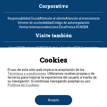
Corporativo
Responsabilidad Social
Atención al cliente
Atención al inversionista
Informe de sostenibilidad
Código de autorregulación
Ventas Internacionales
Línea Ética
Prensa RCN
OBA
Visite también
Canal RCN
Noticias RCN
RCN Radio
La República
RCN Comerciales
Nuestra Tele Internacional
Novelas
Fides
TDT
Un producto de RCN Televisión
RCN Total
Cookies
Contáctenos
El uso de este sitio web implica la aceptación de los
Términos y condiciones
. Utilizamos cookies propias y de
Teléfono
+57 (601) 426 92 92
terceros para mejorar la experiencia del usuario a través de
su navegación. Si continúas navegando aceptas su uso.
Política de Cookies
.
Política de datos personales
Política de cookies
Términos y condiciones
Acepto
© 2026, RCN Medios.