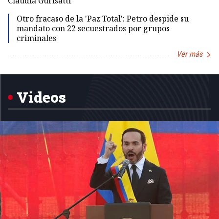
Claudia Gurisatti
Id
Otro fracaso de la 'Paz Total': Petro despide su
mandato con 22 secuestrados por grupos
criminales
Ver más
Item
1
of
5
Videos