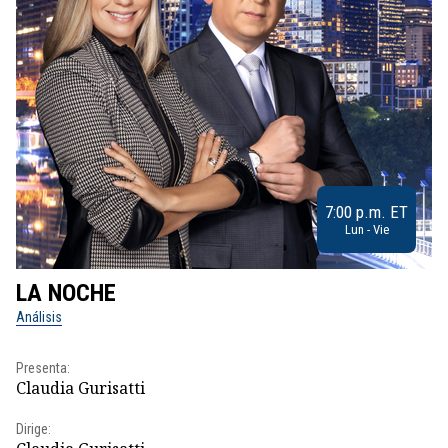
7:00 p.m. ET
Lun - Vie
LA NOCHE
L
Análisis
No
Presenta:
Pr
Claudia Gurisatti
Id
Dirige:
Dir