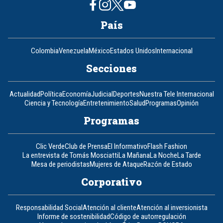
País
Colombia
Venezuela
México
Estados Unidos
Internacional
Secciones
Actualidad
Política
Economía
Judicial
Deportes
Nuestra Tele Internacional
Ciencia y Tecnología
Entretenimiento
Salud
Programas
Opinión
Programas
Clic Verde
Club de Prensa
El Informativo
Flash Fashion
La entrevista de Tomás Mosciatti
La Mañana
La Noche
La Tarde
Mesa de periodistas
Mujeres de Ataque
Razón de Estado
Corporativo
Responsabilidad Social
Atención al cliente
Atención al inversionista
Informe de sostenibilidad
Código de autorregulación