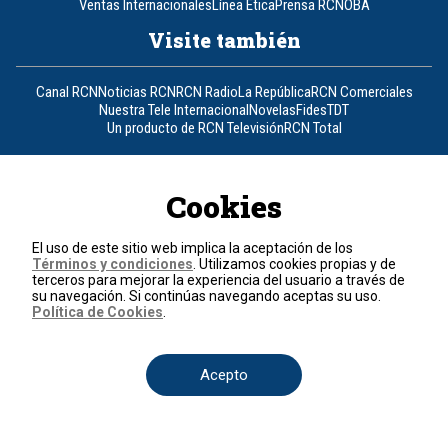
Ventas Internacionales
Línea Ética
Prensa RCN
OBA
Visite también
Canal RCN
Noticias RCN
RCN Radio
La República
RCN Comerciales
Nuestra Tele Internacional
Novelas
Fides
TDT
Un producto de RCN Televisión
RCN Total
Contáctenos
Cookies
Teléfono
+57 (601) 426 92 92
El uso de este sitio web implica la aceptación de los
Términos y condiciones
Política de datos personales
. Utilizamos cookies propias y de
terceros para mejorar la experiencia del usuario a través de
Política de cookies
su navegación. Si continúas navegando aceptas su uso.
Términos y condiciones
Política de Cookies
.
© 2026, RCN Medios.
Todos los derechos reservados.
Organización Ardila Lülle - www.oal.com.co
Acepto