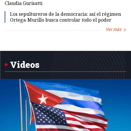
Claudia Gurisatti
Id
Los sepultureros de la democracia: así el régimen
Ortega-Murillo busca controlar todo el poder
Ver más
Item
1
of
5
Videos