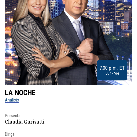
7:00 p.m. ET
Lun - Vie
LA NOCHE
L
Análisis
No
Presenta:
Pr
Claudia Gurisatti
Id
Dirige:
Dir