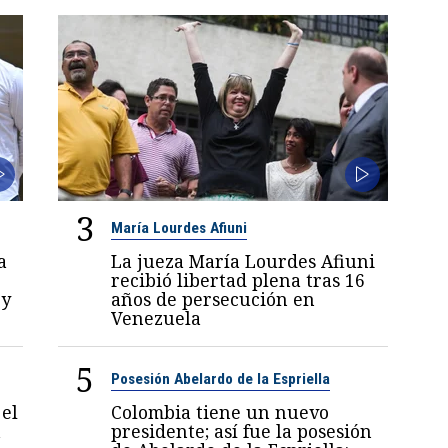
3
María Lourdes Afiuni
a
La jueza María Lourdes Afiuni
recibió libertad plena tras 16
 y
años de persecución en
Venezuela
5
Posesión Abelardo de la Espriella
el
Colombia tiene un nuevo
a
presidente; así fue la posesión