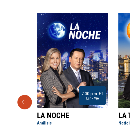
9:30 a.m. ET
7:00 p.m. ET
Sab
Lun - Vie
LA NOCHE
LA 
Análisis
Notic