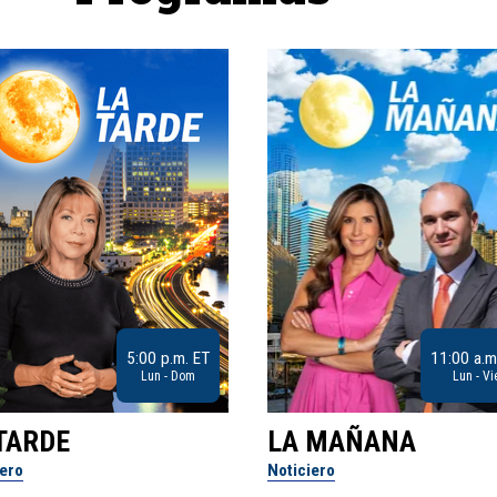
5:00 p.m. ET
11:00 a.m
Lun - Dom
Lun - Vi
TARDE
LA MAÑANA
iero
Noticiero