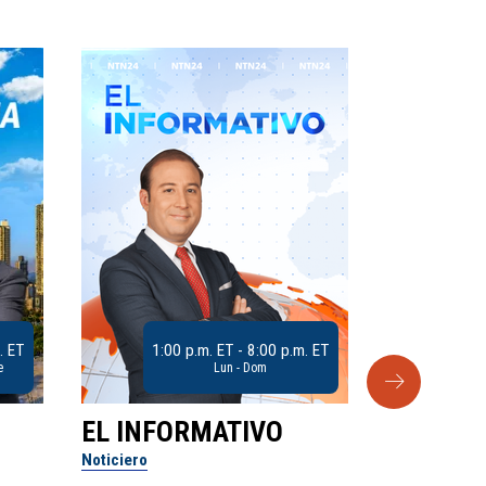
. ET
1:00 p.m. ET - 8:00 p.m. ET
e
Lun - Dom
EL INFORMATIVO
CLUB D
Noticiero
Análisis