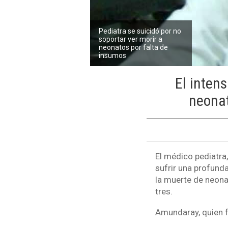
Pediatra se suicidó por no
soportar ver morir a
neonatos por falta de
insumos
El inten
neonat
El médico pediatra
sufrir una profunda
la muerte de neonat
tres.
Amundaray, quien f