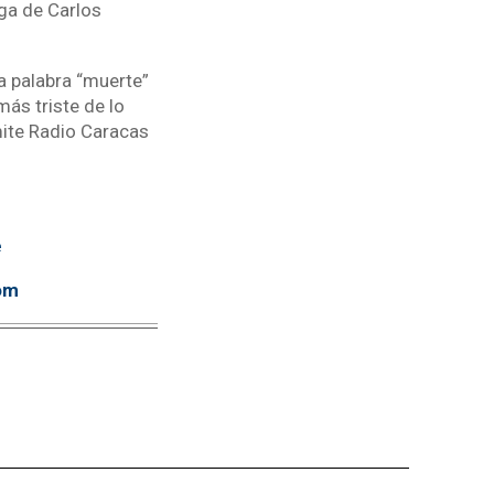
ga de Carlos
a palabra “muerte”
más triste de lo
mite Radio Caracas
e
om