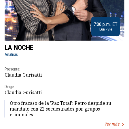
7:00 p.m. ET
Lun - Vie
LA NOCHE
L
Análisis
No
Presenta:
Pr
Claudia Gurisatti
Id
Dirige:
Dir
Claudia Gurisatti
Id
Otro fracaso de la 'Paz Total': Petro despide su
mandato con 22 secuestrados por grupos
criminales
Ver más