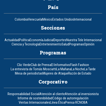
País
Colombia
Venezuela
México
Estados Unidos
Internacional
Secciones
Actualidad
Política
Economía
Judicial
Deportes
Nuestra Tele Internacional
Ciencia y Tecnología
Entretenimiento
Salud
Programas
Opinión
Programas
Clic Verde
Club de Prensa
El Informativo
Flash Fashion
La entrevista de Tomás Mosciatti
La Mañana
La Noche
La Tarde
Mesa de periodistas
Mujeres de Ataque
Razón de Estado
Corporativo
Responsabilidad Social
Atención al cliente
Atención al inversionista
Informe de sostenibilidad
Código de autorregulación
Ventas Internacionales
Línea Ética
Prensa RCN
OBA