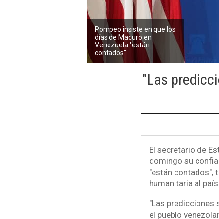
Pompeo insiste en que los
días de Maduro en
Venezuela "están
contados"
"Las prediccio
El secretario de E
domingo su confia
"están contados", 
humanitaria al país
"Las predicciones s
el pueblo venezola