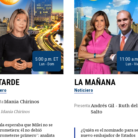
5:00 p.m. ET
11:00 a.m
Lun - Dom
Lun - Vi
TARDE
LA MAÑANA
iero
Noticiero
Idania Chirinos
ta:
Andrés Gil - Ruth del
Presenta:
Salto
Idania Chirinos
la esperaba que Milei no se
rometiera; él no debió
¿Quién es el nominado para se
rometerse primero”: analista
nuevo embajador de Estados