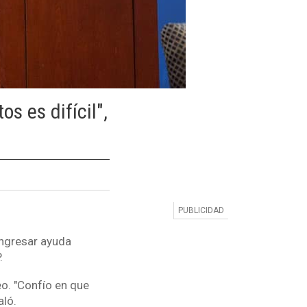
os es difícil",
ingresar ayuda
P.
eo. "Confío en que
aló.