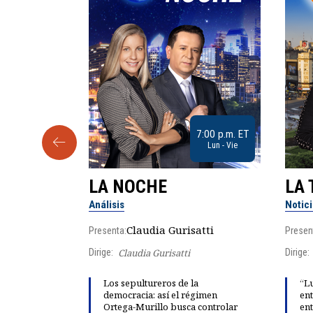
9:30 a.m. ET
7:00 p.m. ET
Sab
Lun - Vie
LA NOCHE
LA 
Análisis
Notic
lgo
Claudia Gurisatti
Presenta:
Presen
Dirige:
Claudia Gurisatti
Dirige:
ño acelera
Los sepultureros de la
“Lu
 llevar al
democracia: así el régimen
ent
rds de calor,
Ortega-Murillo busca controlar
ent