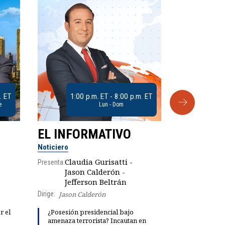
. ET
1:00 p.m. ET - 8:00 p.m. ET
e
Lun - Dom
EL INFORMATIVO
CLUB D
Noticiero
Análisis
Claudia Gurisatti -
Presenta:
Jason Calderón -
Robe
Presenta:
Jefferson Beltrán
Dirige:
Jason Calderón
Explosivas 
r el
¿Posesión presidencial bajo
María Fern
amenaza terrorista? Incautan en
"fiestas de 