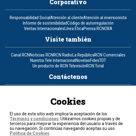
Corporativo
Responsabilidad Social
Atención al cliente
Atención al inversionista
Informe de sostenibilidad
Código de autorregulación
Ventas Internacionales
Línea Ética
Prensa RCN
OBA
Visite también
Canal RCN
Noticias RCN
RCN Radio
La República
RCN Comerciales
Nuestra Tele Internacional
Novelas
Fides
TDT
Un producto de RCN Televisión
RCN Total
Contáctenos
Teléfono
+57 (601) 426 92 92
Cookies
Política de datos personales
Política de cookies
El uso de este sitio web implica la aceptación de los
Términos y condiciones
Términos y condiciones
. Utilizamos cookies propias y de
terceros para mejorar la experiencia del usuario a través de
su navegación. Si continúas navegando aceptas su uso.
© 2026, RCN Medios.
Política de Cookies
.
Todos los derechos reservados.