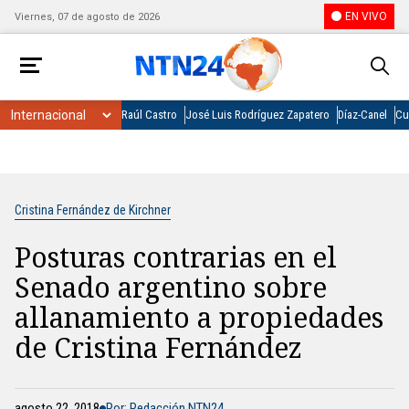
EN VIVO
Viernes, 07 de agosto de 2026
Raúl Castro
José Luis Rodríguez Zapatero
Díaz-Canel
Cu
Cristina Fernández de Kirchner
Posturas contrarias en el
Senado argentino sobre
allanamiento a propiedades
de Cristina Fernández
agosto 22, 2018
Por: Redacción NTN24