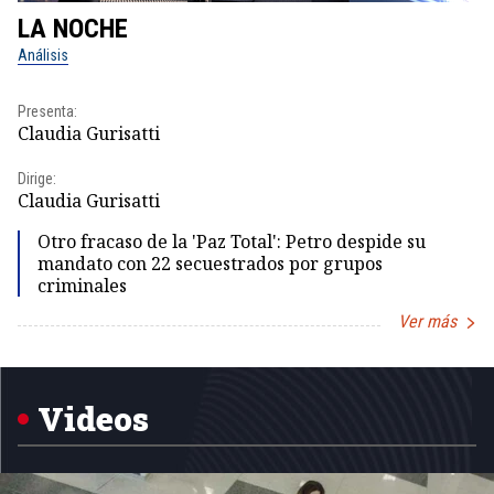
LA NOCHE
L
Análisis
No
Presenta:
Pr
Claudia Gurisatti
Id
Dirige:
Dir
Claudia Gurisatti
Id
Otro fracaso de la 'Paz Total': Petro despide su
mandato con 22 secuestrados por grupos
criminales
Ver más
Item
1
of
5
Videos