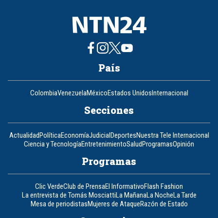
País
Colombia
Venezuela
México
Estados Unidos
Internacional
Secciones
Actualidad
Política
Economía
Judicial
Deportes
Nuestra Tele Internacional
Ciencia y Tecnología
Entretenimiento
Salud
Programas
Opinión
Programas
Clic Verde
Club de Prensa
El Informativo
Flash Fashion
La entrevista de Tomás Mosciatti
La Mañana
La Noche
La Tarde
Mesa de periodistas
Mujeres de Ataque
Razón de Estado