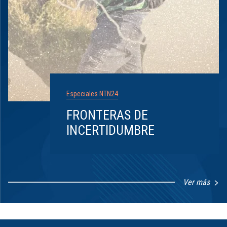
Especiales NTN24
FRONTERAS DE
INCERTIDUMBRE
Ver más
Item
1
of
8