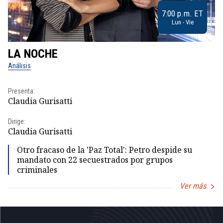
7:00 p.m. ET
Lun - Vie
LA NOCHE
L
Análisis
No
Presenta:
Pr
Claudia Gurisatti
Id
Dirige:
Dir
Claudia Gurisatti
Id
Otro fracaso de la 'Paz Total': Petro despide su
mandato con 22 secuestrados por grupos
criminales
Ver más
Item
1
of