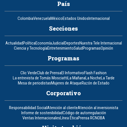
País
Colombia
Venezuela
México
Estados Unidos
Internacional
Secciones
Actualidad
Política
Economía
Judicial
Deportes
Nuestra Tele Internacional
Ciencia y Tecnología
Entretenimiento
Salud
Programas
Opinión
Programas
Clic Verde
Club de Prensa
El Informativo
Flash Fashion
La entrevista de Tomás Mosciatti
La Mañana
La Noche
La Tarde
Mesa de periodistas
Mujeres de Ataque
Razón de Estado
Corporativo
Responsabilidad Social
Atención al cliente
Atención al inversionista
Informe de sostenibilidad
Código de autorregulación
Ventas Internacionales
Línea Ética
Prensa RCN
OBA