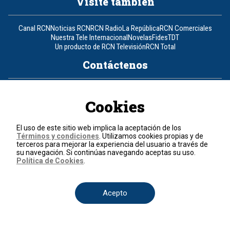
Visite también
Canal RCN
Noticias RCN
RCN Radio
La República
RCN Comerciales
Nuestra Tele Internacional
Novelas
Fides
TDT
Un producto de RCN Televisión
RCN Total
Contáctenos
Teléfono
+57 (601) 426 92 92
Cookies
Política de datos personales
Política de cookies
El uso de este sitio web implica la aceptación de los
Términos y condiciones
Términos y condiciones
. Utilizamos cookies propias y de
terceros para mejorar la experiencia del usuario a través de
su navegación. Si continúas navegando aceptas su uso.
© 2026, RCN Medios.
Política de Cookies
.
Todos los derechos reservados.
Organización Ardila Lülle - www.oal.com.co
Acepto