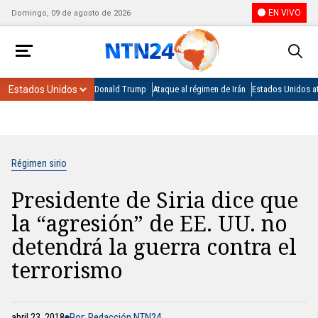
EN VIVO
Domingo, 09 de agosto de 2026
Donald Trump
Ataque al régimen de Irán
Estados Unidos at
Régimen sirio
Presidente de Siria dice que
la “agresión” de EE. UU. no
detendrá la guerra contra el
terrorismo
abril 23, 2018
Por: Redacción NTN24