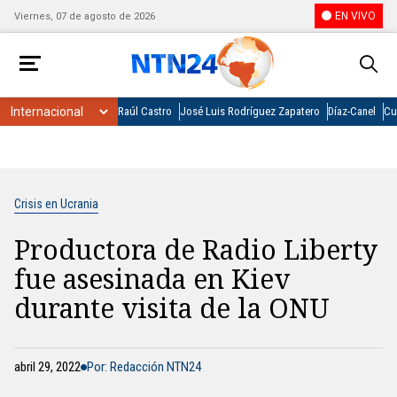
EN VIVO
Viernes, 07 de agosto de 2026
Raúl Castro
José Luis Rodríguez Zapatero
Díaz-Canel
Cu
Crisis en Ucrania
Productora de Radio Liberty
fue asesinada en Kiev
durante visita de la ONU
abril 29, 2022
Por: Redacción NTN24