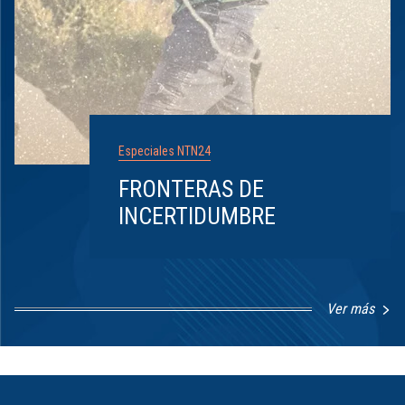
Especiales NTN24
FRONTERAS DE
INCERTIDUMBRE
Ver más
Item
1
of
8