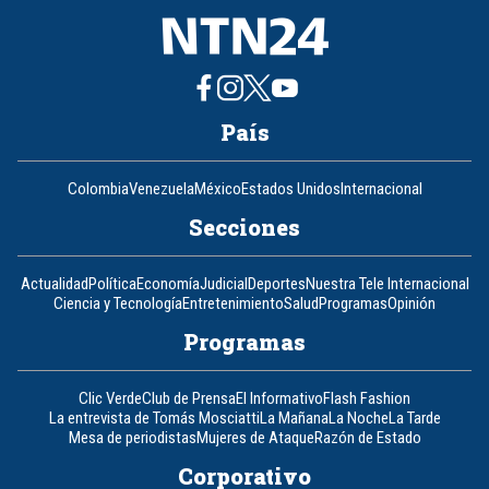
País
Colombia
Venezuela
México
Estados Unidos
Internacional
Secciones
Actualidad
Política
Economía
Judicial
Deportes
Nuestra Tele Internacional
Ciencia y Tecnología
Entretenimiento
Salud
Programas
Opinión
Programas
Clic Verde
Club de Prensa
El Informativo
Flash Fashion
La entrevista de Tomás Mosciatti
La Mañana
La Noche
La Tarde
Mesa de periodistas
Mujeres de Ataque
Razón de Estado
Corporativo