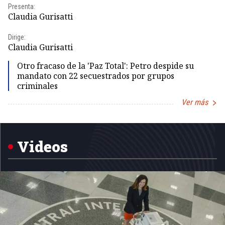
Presenta:
Pr
Claudia Gurisatti
Id
Dirige:
Dir
Claudia Gurisatti
Id
Otro fracaso de la 'Paz Total': Petro despide su
mandato con 22 secuestrados por grupos
criminales
Ver más
Item
1
of
5
Videos