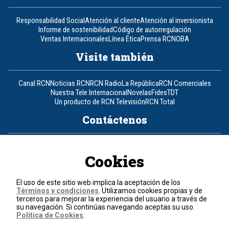
Responsabilidad Social
Atención al cliente
Atención al inversionista
Informe de sostenibilidad
Código de autorregulación
Ventas Internacionales
Línea Ética
Prensa RCN
OBA
Visite también
Canal RCN
Noticias RCN
RCN Radio
La República
RCN Comerciales
Nuestra Tele Internacional
Novelas
Fides
TDT
Un producto de RCN Televisión
RCN Total
Contáctenos
Teléfono
+57 (601) 426 92 92
Cookies
Política de datos personales
Política de cookies
El uso de este sitio web implica la aceptación de los
Términos y condiciones
Términos y condiciones
. Utilizamos cookies propias y de
terceros para mejorar la experiencia del usuario a través de
su navegación. Si continúas navegando aceptas su uso.
© 2026, RCN Medios.
Política de Cookies
.
Todos los derechos reservados.
Organización Ardila Lülle - www.oal.com.co