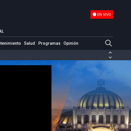
EN VIVO
EN VIVO
AL
etenimiento
Salud
Programas
Opinión
ias de las FARC
ezuela
Nicolás Maduro
Disidencias de las FARC
 en Venezuela
Nicolás Maduro