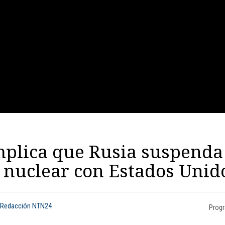
plica que Rusia suspenda
 nuclear con Estados Unid
 Redacción NTN24
Prog