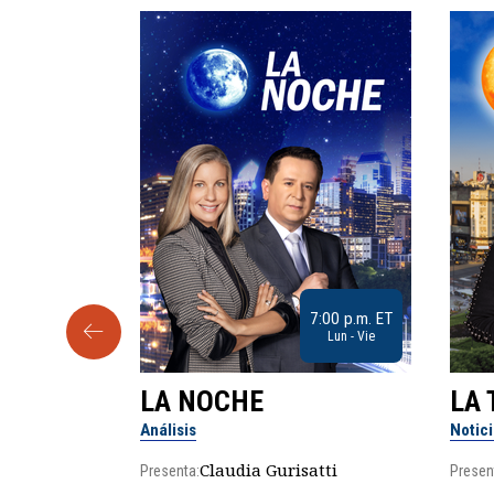
9:30 a.m. ET
7:00 p.m. ET
Sab
Lun - Vie
LA NOCHE
LA 
Análisis
Notic
lgo
Claudia Gurisatti
Presenta:
Presen