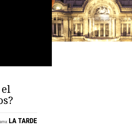
 el
os?
LA TARDE
rama: