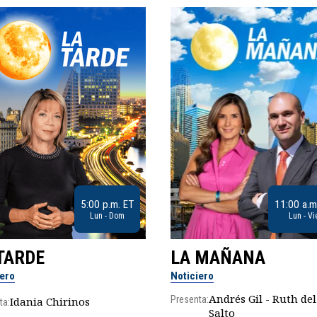
5:00 p.m. ET
11:00 a.m
Lun - Dom
Lun - Vi
TARDE
LA MAÑANA
iero
Noticiero
Andrés Gil - Ruth del
Presenta:
Idania Chirinos
ta:
Salto