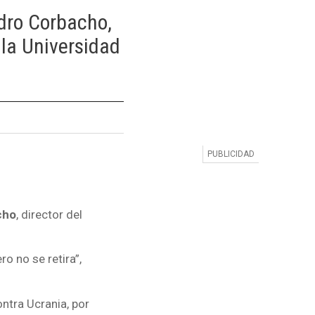
dro Corbacho,
 la Universidad
cho
, director del
ro no se retira”,
ntra Ucrania, por