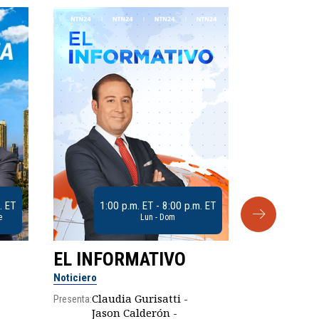
. ET
1:00 p.m. ET - 8:00 p.m. ET
e
Lun - Dom
EL INFORMATIVO
CLUB D
Noticiero
Análisis
Claudia Gurisatti -
Presenta:
Jason Calderón -
Robe
Presenta: