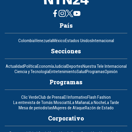
País
Colombia
Venezuela
México
Estados Unidos
Internacional
Secciones
Actualidad
Política
Economía
Judicial
Deportes
Nuestra Tele Internacional
Ciencia y Tecnología
Entretenimiento
Salud
Programas
Opinión
Programas
Clic Verde
Club de Prensa
El Informativo
Flash Fashion
La entrevista de Tomás Mosciatti
La Mañana
La Noche
La Tarde
Mesa de periodistas
Mujeres de Ataque
Razón de Estado
Corporativo