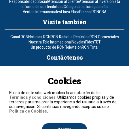
Responsabilidad Social
Atención al cliente
Atención al inversionista
Informe de sostenibilidad
Código de autorregulación
Ventas Internacionales
Línea Ética
Prensa RCN
OBA
Visite también
Canal RCN
Noticias RCN
RCN Radio
La República
RCN Comerciales
Nuestra Tele Internacional
Novelas
Fides
TDT
Un producto de RCN Televisión
RCN Total
Contáctenos
Teléfono
+57 (601) 426 92 92
Cookies
Política de datos personales
Política de cookies
El uso de este sitio web implica la aceptación de los
Términos y condiciones
Términos y condiciones
. Utilizamos cookies propias y de
terceros para mejorar la experiencia del usuario a través de
su navegación. Si continúas navegando aceptas su uso.
© 2026, RCN Medios.
Política de Cookies
.
Todos los derechos reservados.
Organización Ardila Lülle - www.oal.com.co