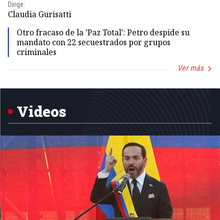
Dirige:
Dir
Claudia Gurisatti
Id
Otro fracaso de la 'Paz Total': Petro despide su
mandato con 22 secuestrados por grupos
criminales
Ver más
Item
1
of
5
Videos