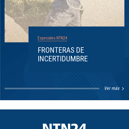
Especiales NTN24
FRONTERAS DE
INCERTIDUMBRE
Ver más
Item
1
of
8