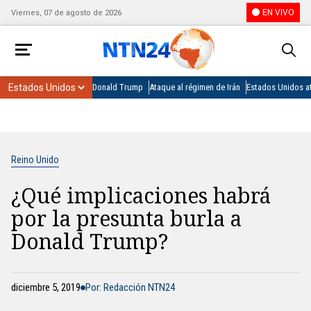
EN VIVO
Viernes, 07 de agosto de 2026
Donald Trump
Ataque al régimen de Irán
Estados Unidos at
Reino Unido
¿Qué implicaciones habrá
por la presunta burla a
Donald Trump?
diciembre 5, 2019
Por: Redacción NTN24