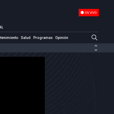
EN VIVO
EN VIVO
ón 'Alcatraz de los caimanes'
AL
etenimiento
Salud
Programas
Opinión
ias de las FARC
ezuela
Nicolás Maduro
Disidencias de las FARC
 en Venezuela
Nicolás Maduro