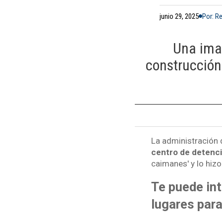
junio 29, 2025
Por: R
Una ima
construcción
La administración 
centro de detenció
caimanes' y lo hizo
Te puede int
lugares par