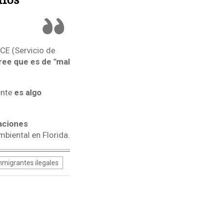
ICE (Servicio de
ee que es de "mal
ente
es algo
aciones
mbiental en Florida.
nmigrantes ilegales