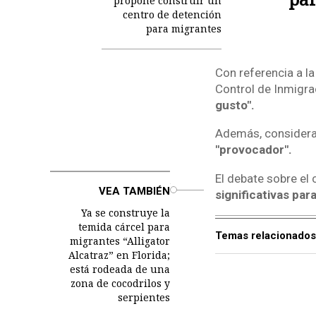
propone construir un
centro de detención
para migrantes
Con referencia a la
Control de Inmigra
gusto".
Además, considera 
"provocador".
El debate sobre el
o
VEA TAMBIÉN
significativas par
Ya se construye la
temida cárcel para
Temas relacionados
migrantes “Alligator
Alcatraz” en Florida;
está rodeada de una
zona de cocodrilos y
serpientes