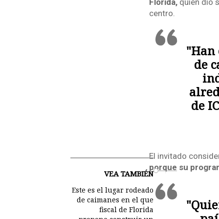
Florida,
quien dio s
centro.
"Han 
de c
in
alred
de I
El invitado consid
porque su progra
VEA TAMBIÉN
o
Este es el lugar rodeado
de caimanes en el que
"Quie
fiscal de Florida
paí