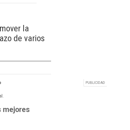
mover la
azo de varios
o
l.
os mejores