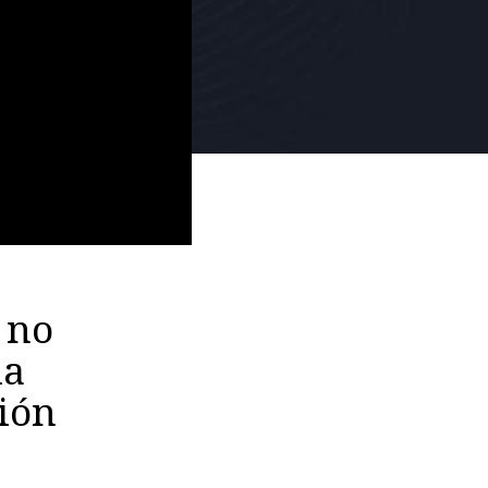
 no
la
ión