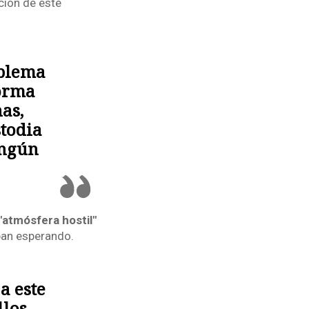
ción de este
oblema
forma
as,
stodia
ingún
atmósfera hostil"
ban esperando.
a este
llos