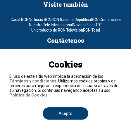
Visite también
Canal RCN
Noticias RCN
RCN Radio
La República
RCN Comerciales
Nuestra Tele Internacional
Novelas
Fides
TDT
Un producto de RCN Televisión
RCN Total
Contáctenos
Teléfono
+57 (601) 426 92 92
Cookies
Política de datos personales
Política de cookies
El uso de este sitio web implica la aceptación de los
Términos y condiciones
Términos y condiciones
. Utilizamos cookies propias y de
terceros para mejorar la experiencia del usuario a través de
su navegación. Si continúas navegando aceptas su uso.
© 2026, RCN Medios.
Política de Cookies
.
Todos los derechos reservados.
Organización Ardila Lülle - www.oal.com.co
Acepto