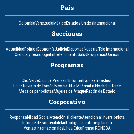
País
Colombia
Venezuela
México
Estados Unidos
Internacional
Secciones
Actualidad
Política
Economía
Judicial
Deportes
Nuestra Tele Internacional
Ciencia y Tecnología
Entretenimiento
Salud
Programas
Opinión
Programas
Clic Verde
Club de Prensa
El Informativo
Flash Fashion
La entrevista de Tomás Mosciatti
La Mañana
La Noche
La Tarde
Mesa de periodistas
Mujeres de Ataque
Razón de Estado
Corporativo
Responsabilidad Social
Atención al cliente
Atención al inversionista
Informe de sostenibilidad
Código de autorregulación
Ventas Internacionales
Línea Ética
Prensa RCN
OBA