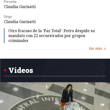
Presenta:
Pr
Claudia Gurisatti
Id
Dirige:
Dir
Claudia Gurisatti
Id
Otro fracaso de la 'Paz Total': Petro despide su
mandato con 22 secuestrados por grupos
criminales
Ver más
Item
1
of
5
Videos